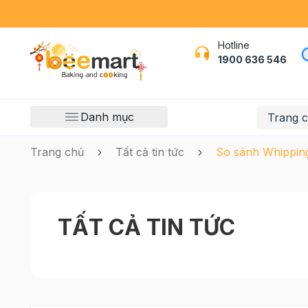
Hotline
1900 636 546
Danh mục
Trang 
Trang chủ
Tất cả tin tức
So sánh Whippin
TẤT CẢ TIN TỨC