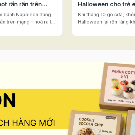
ot rần rần trên
Halloween cho trẻ 
m bánh Napoleon đang
Khi tháng 10 gõ cửa, khô
rần trên mạng – hoá ra lại
Halloween lại rộn ràng k
ới đế bánh ngàn lớp Puff
nơi – từ lớp học, trung tâ
Vì sao bánh có tên là
Anh cho tới những câu lạ
on”? Nghe đến
nhỏ. Đây luôn là dịp để m
on”, nhiều người thường
cùng hóa thân, vui chơi v
y đến vị hoàng đế lừng
nối. Và nếu bạn đang tìm
 Pháp. Nhưng thật ra,
hoạt động Halloween vừa 
ấy chỉ là một sự nhầm lẫn
vừa an toàn, vừa dễ tổ ch
rong lịch sử ẩm thực. Bánh
những buổi workshop là
n vốn có tên gốc là
sẽ là gợi ý tuyệt vời. Khô
euille”, nghĩa là “ngàn lớp
mang lại niềm vui khi đượ
”. Món bánh này được
sáng tạo, hoạt động làm
ấy cảm hứng từ vùng
còn giúp trẻ rèn luyện sự
Ý), rồi lan sang Pháp và
léo, khả năng tập trung và
 là gâteau napolitain –
thần làm việc nhóm – tất 
h kiểu Napoli”. Theo thời
diễn ra trong không khí