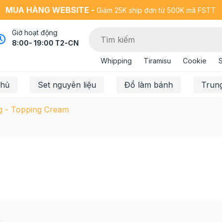
MUA HÀNG WEBSITE -
Giảm 25K ship đơn từ 500K mã FSTT
Giờ hoạt động
8:00- 19:00 T2-CN
Whipping
Tiramisu
Cookie
chủ
Set nguyên liệu
Đồ làm bánh
Trun
g - Topping Cream