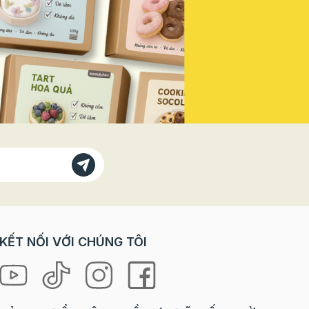
Vì sao
doanh thu mùa lễ hội năm nay! Vì
bánh
Sao Bạn Không Thể Đứng Ngoài
 với các
"Sân Khấu" Này? Trong các dịp
trò chơi
lễ lớn, đặc biệt là ngày Quốc
orkshop
khánh, tâm lý khách hàng có sự
rải
thay đổi rõ rệt: Nhu cầu "check-
ưng lại
in" tăng vọt: Khách hàng, đặc
à cả
biệt là giới trẻ, luôn tìm kiếm
 “tự tay
những sản phẩm, không gian
 là
mang đậm tinh thần lễ hội để
ng mang
chụp ảnh và chia sẻ lên mạng xã
hội. Sẵn sàng chi tiêu cho trải
loween
nghiệm: Họ không chỉ mua một
chiếc bánh, một ly nước, mà họ
ợp cho
mua cả không khí, cảm xúc và
KẾT NỐI VỚI CHÚNG TÔI
niềm tự hào. Ưu tiên các sản
hỉ cần
phẩm phiên bản giới hạn (Limited
 mọi
Edition): Yếu tố độc đáo, chỉ xuất
hiện trong mùa lễ sẽ kích thích