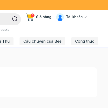
0
Tài khoản
Giỏ hàng
Socola
g Thu
Câu chuyện của Bee
Công thức