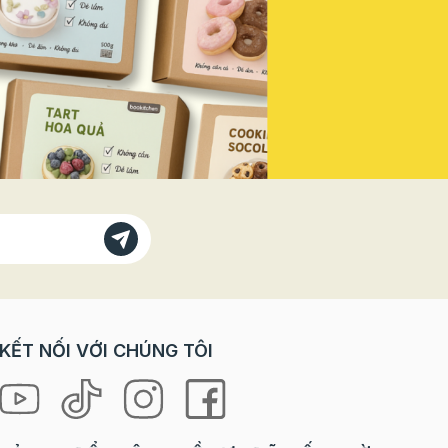
Vì sao
doanh thu mùa lễ hội năm nay! Vì
bánh
Sao Bạn Không Thể Đứng Ngoài
 với các
"Sân Khấu" Này? Trong các dịp
trò chơi
lễ lớn, đặc biệt là ngày Quốc
orkshop
khánh, tâm lý khách hàng có sự
rải
thay đổi rõ rệt: Nhu cầu "check-
ưng lại
in" tăng vọt: Khách hàng, đặc
à cả
biệt là giới trẻ, luôn tìm kiếm
 “tự tay
những sản phẩm, không gian
 là
mang đậm tinh thần lễ hội để
ng mang
chụp ảnh và chia sẻ lên mạng xã
hội. Sẵn sàng chi tiêu cho trải
loween
nghiệm: Họ không chỉ mua một
chiếc bánh, một ly nước, mà họ
ợp cho
mua cả không khí, cảm xúc và
KẾT NỐI VỚI CHÚNG TÔI
niềm tự hào. Ưu tiên các sản
hỉ cần
phẩm phiên bản giới hạn (Limited
 mọi
Edition): Yếu tố độc đáo, chỉ xuất
hiện trong mùa lễ sẽ kích thích