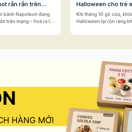
ot rần rần trên
Halloween cho trẻ 
m bánh Napoleon đang
Khi tháng 10 gõ cửa, khô
rần trên mạng – hoá ra lại
Halloween lại rộn ràng k
ới đế bánh ngàn lớp Puff
nơi – từ lớp học, trung tâ
Vì sao bánh có tên là
Anh cho tới những câu lạ
on”? Nghe đến
nhỏ. Đây luôn là dịp để m
on”, nhiều người thường
cùng hóa thân, vui chơi v
y đến vị hoàng đế lừng
nối. Và nếu bạn đang tìm
 Pháp. Nhưng thật ra,
hoạt động Halloween vừa 
ấy chỉ là một sự nhầm lẫn
vừa an toàn, vừa dễ tổ ch
rong lịch sử ẩm thực. Bánh
những buổi workshop là
n vốn có tên gốc là
sẽ là gợi ý tuyệt vời. Khô
euille”, nghĩa là “ngàn lớp
mang lại niềm vui khi đượ
”. Món bánh này được
sáng tạo, hoạt động làm
ấy cảm hứng từ vùng
còn giúp trẻ rèn luyện sự
Ý), rồi lan sang Pháp và
léo, khả năng tập trung và
 là gâteau napolitain –
thần làm việc nhóm – tất 
h kiểu Napoli”. Theo thời
diễn ra trong không khí