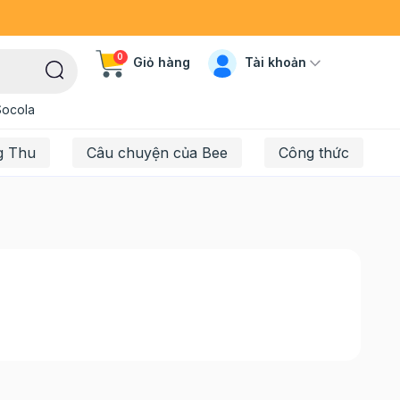
0
Tài khoản
Giỏ hàng
Socola
g Thu
Câu chuyện của Bee
Công thức