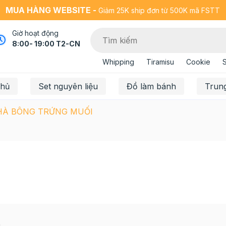
MUA HÀNG WEBSITE -
Giảm 25K ship đơn từ 500K mã FSTT
Giờ hoạt động
8:00- 19:00 T2-CN
Whipping
Tiramisu
Cookie
chủ
Set nguyên liệu
Đồ làm bánh
Trun
HÀ BÔNG TRỨNG MUỐI