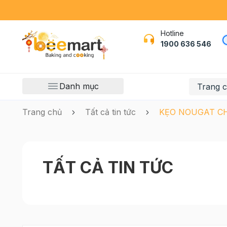
Hotline
1900 636 546
Danh mục
Trang 
Trang chủ
Tất cả tin tức
KẸO NOUGAT C
TẤT CẢ TIN TỨC