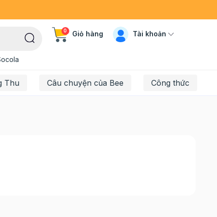
0
Tài khoản
Giỏ hàng
Socola
g Thu
Câu chuyện của Bee
Công thức