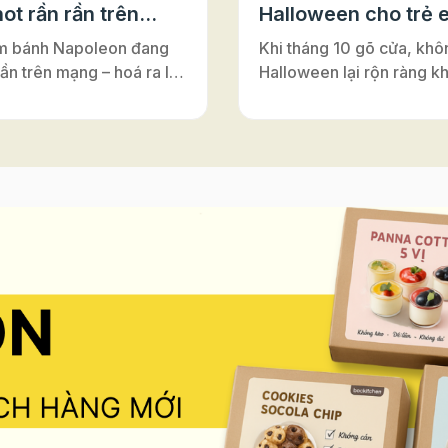
ot rần rần trên
Halloween cho trẻ 
m bánh Napoleon đang
Khi tháng 10 gõ cửa, khô
rần trên mạng – hoá ra lại
Halloween lại rộn ràng k
ới đế bánh ngàn lớp Puff
nơi – từ lớp học, trung tâ
Vì sao bánh có tên là
Anh cho tới những câu lạ
on”? Nghe đến
nhỏ. Đây luôn là dịp để m
on”, nhiều người thường
cùng hóa thân, vui chơi v
y đến vị hoàng đế lừng
nối. Và nếu bạn đang tìm
 Pháp. Nhưng thật ra,
hoạt động Halloween vừa 
ấy chỉ là một sự nhầm lẫn
vừa an toàn, vừa dễ tổ ch
rong lịch sử ẩm thực. Bánh
những buổi workshop là
n vốn có tên gốc là
sẽ là gợi ý tuyệt vời. Khô
euille”, nghĩa là “ngàn lớp
mang lại niềm vui khi đượ
”. Món bánh này được
sáng tạo, hoạt động làm
ấy cảm hứng từ vùng
còn giúp trẻ rèn luyện sự
Ý), rồi lan sang Pháp và
léo, khả năng tập trung và
 là gâteau napolitain –
thần làm việc nhóm – tất 
h kiểu Napoli”. Theo thời
diễn ra trong không khí