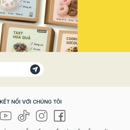
Vì sao
doanh thu mùa lễ hội năm nay! Vì
bánh
Sao Bạn Không Thể Đứng Ngoài
 với các
"Sân Khấu" Này? Trong các dịp
trò chơi
lễ lớn, đặc biệt là ngày Quốc
orkshop
khánh, tâm lý khách hàng có sự
rải
thay đổi rõ rệt: Nhu cầu "check-
ưng lại
in" tăng vọt: Khách hàng, đặc
à cả
biệt là giới trẻ, luôn tìm kiếm
 “tự tay
những sản phẩm, không gian
 là
mang đậm tinh thần lễ hội để
ng mang
chụp ảnh và chia sẻ lên mạng xã
hội. Sẵn sàng chi tiêu cho trải
loween
nghiệm: Họ không chỉ mua một
chiếc bánh, một ly nước, mà họ
ợp cho
mua cả không khí, cảm xúc và
KẾT NỐI VỚI CHÚNG TÔI
niềm tự hào. Ưu tiên các sản
hỉ cần
phẩm phiên bản giới hạn (Limited
 mọi
Edition): Yếu tố độc đáo, chỉ xuất
hiện trong mùa lễ sẽ kích thích