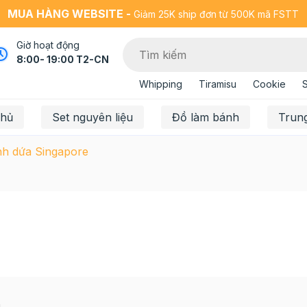
MUA HÀNG WEBSITE -
Giảm 25K ship đơn từ 500K mã FSTT
Giờ hoạt động
8:00- 19:00 T2-CN
Whipping
Tiramisu
Cookie
chủ
Set nguyên liệu
Đồ làm bánh
Trun
nh dứa Singapore