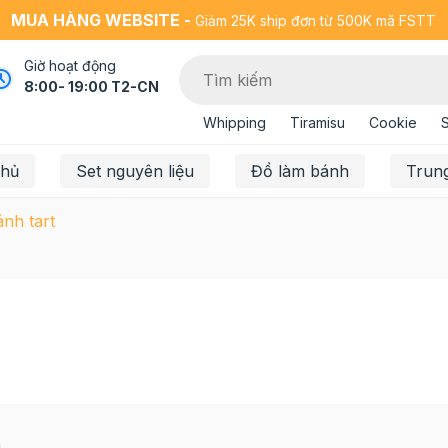
MUA HÀNG WEBSITE -
Giảm 25K ship đơn từ 500K mã FSTT
Giờ hoạt động
8:00- 19:00 T2-CN
Whipping
Tiramisu
Cookie
chủ
Set nguyên liệu
Đồ làm bánh
Trun
nh tart