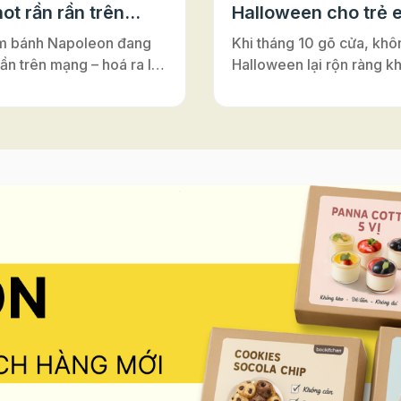
ot rần rần trên
Halloween cho trẻ 
m bánh Napoleon đang
Khi tháng 10 gõ cửa, khô
rần trên mạng – hoá ra lại
Halloween lại rộn ràng k
ới đế bánh ngàn lớp Puff
nơi – từ lớp học, trung tâ
Vì sao bánh có tên là
Anh cho tới những câu lạ
on”? Nghe đến
nhỏ. Đây luôn là dịp để m
on”, nhiều người thường
cùng hóa thân, vui chơi v
y đến vị hoàng đế lừng
nối. Và nếu bạn đang tìm
 Pháp. Nhưng thật ra,
hoạt động Halloween vừa 
ấy chỉ là một sự nhầm lẫn
vừa an toàn, vừa dễ tổ ch
rong lịch sử ẩm thực. Bánh
những buổi workshop là
n vốn có tên gốc là
sẽ là gợi ý tuyệt vời. Khô
euille”, nghĩa là “ngàn lớp
mang lại niềm vui khi đượ
”. Món bánh này được
sáng tạo, hoạt động làm
ấy cảm hứng từ vùng
còn giúp trẻ rèn luyện sự
Ý), rồi lan sang Pháp và
léo, khả năng tập trung và
 là gâteau napolitain –
thần làm việc nhóm – tất 
h kiểu Napoli”. Theo thời
diễn ra trong không khí