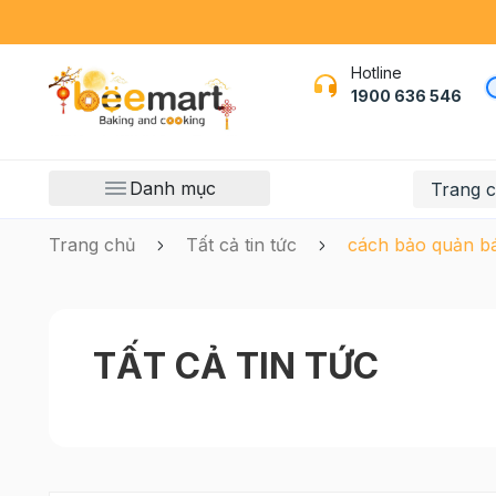
Hotline
1900 636 546
Danh mục
Trang 
Trang chủ
Tất cả tin tức
cách bảo quản bá
TẤT CẢ TIN TỨC