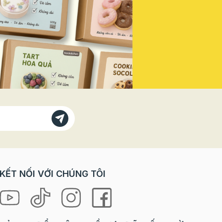
Vì sao
doanh thu mùa lễ hội năm nay! Vì
bánh
Sao Bạn Không Thể Đứng Ngoài
 với các
"Sân Khấu" Này? Trong các dịp
trò chơi
lễ lớn, đặc biệt là ngày Quốc
orkshop
khánh, tâm lý khách hàng có sự
rải
thay đổi rõ rệt: Nhu cầu "check-
ưng lại
in" tăng vọt: Khách hàng, đặc
à cả
biệt là giới trẻ, luôn tìm kiếm
 “tự tay
những sản phẩm, không gian
 là
mang đậm tinh thần lễ hội để
ng mang
chụp ảnh và chia sẻ lên mạng xã
hội. Sẵn sàng chi tiêu cho trải
loween
nghiệm: Họ không chỉ mua một
chiếc bánh, một ly nước, mà họ
ợp cho
mua cả không khí, cảm xúc và
KẾT NỐI VỚI CHÚNG TÔI
niềm tự hào. Ưu tiên các sản
hỉ cần
phẩm phiên bản giới hạn (Limited
 mọi
Edition): Yếu tố độc đáo, chỉ xuất
hiện trong mùa lễ sẽ kích thích