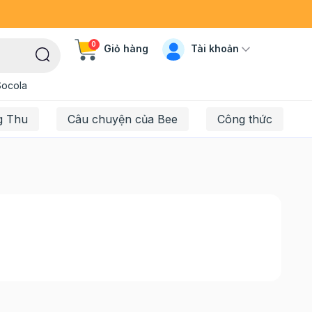
0
Tài khoản
Giỏ hàng
Socola
g Thu
Câu chuyện của Bee
Công thức