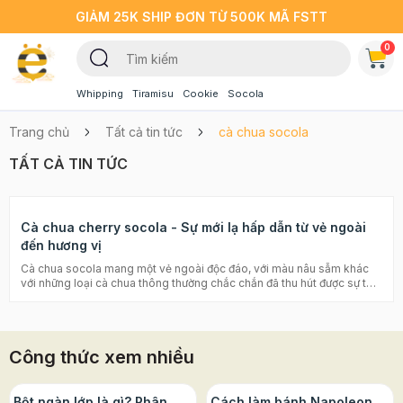
GIẢM 25K SHIP ĐƠN TỪ 500K MÃ FSTT
0
Whipping
Tiramisu
Cookie
Socola
Trang chủ
Tất cả tin tức
cà chua socola
TẤT CẢ TIN TỨC
Cà chua cherry socola - Sự mới lạ hấp dẫn từ vẻ ngoài
đến hương vị
Cà chua socola mang một vẻ ngoài độc đáo, với màu nâu sẫm khác
với những loại cà chua thông thường chắc chắn đã thu hút được sự tò
mò của các bà mẹ nội trợ phải không nào. Cà chua socola có điểm gì
đặc biệt khác với loại thông thường và hương vị ra sao? Chúng mình
sẽ cùng tìm hiểu trong bài viết này nhé! Tác dụng tuyệt vời từ trái cà
chua cherry (đỏ) và lưu ý khi sử dụng Biến tấu đồ ăn ngon từ cà chua bi
Công thức xem nhiều
- Bạn đã thử bao nhiêu món? Cà chua socola là gì? Cà chua
socola hay còn gọi là cà chua cherry socola, có nguồn gốc từ Hà lan,
được trồng theo tiêu chuẩn VietGap tại Đà Lạt. Loại quả này có hình
dáng tròn, đường kính vỏn vẹn 1.5cm và có lớp vỏ màu nâu bên ngoài
Bột ngàn lớp là gì? Phân
Cách làm bánh Napoleon