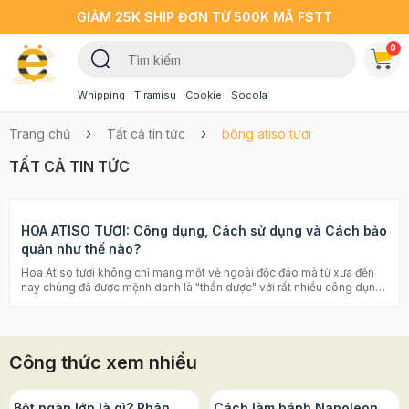
GIẢM 25K SHIP ĐƠN TỪ 500K MÃ FSTT
0
Whipping
Tiramisu
Cookie
Socola
Trang chủ
Tất cả tin tức
bông atiso tươi
TẤT CẢ TIN TỨC
HOA ATISO TƯƠI: Công dụng, Cách sử dụng và Cách bảo
quản như thế nào?
Hoa Atiso tươi không chỉ mang một vẻ ngoài độc đáo mà từ xưa đến
nay chúng đã được mệnh danh là "thần dược" với rất nhiều công dụng
tốt cho sức khỏe. Đây là loài hoa khá phổ biến ở Việt Nam, thường
được trồng ở những vùng có không khí mát mẻ như Đà Lạt, Sapa, Hà
Giang,... Trong bài viết này, Beemart sẽ chia sẻ cho bạn một số thông
tin chi tiết về công dụng, cách sử dụng cũng như cách bảo quản hoa
Công thức xem nhiều
atiso tươi. Cùng chúng mình tìm hiểu nhé! Cách làm thạch găng thơm
ngon, mát lạnh giải nhiệt ngày hè Gợi ý các loại trà giảm cân vị đào
hot nhất mùa hè 2022 Công dụng của hoa atiso Hoa atiso được nhiều
chị em phụ nữ yêu chuộng nhờ công dụng tốt cho sức khỏe, có thể kể
Bột ngàn lớp là gì? Phân
Cách làm bánh Napoleon