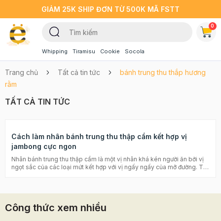
GIẢM 25K SHIP ĐƠN TỪ 500K MÃ FSTT
0
Whipping
Tiramisu
Cookie
Socola
Trang chủ
Tất cả tin tức
bánh trung thu thắp hương
rằm
TẤT CẢ TIN TỨC
Cách làm nhân bánh trung thu thập cẩm kết hợp vị
jambong cực ngon
Nhân bánh trung thu thập cẩm là một vị nhân khá kén người ăn bởi vị
ngọt sắc của các loại mứt kết hợp với vị ngấy ngấy của mỡ đường. Tuy
nhiên ngày nay với sự biến tấu giữa các nguyên liệu nên những chiếc
bánh trung thu thập cẩm mang hương vị thơm ngon, ít ngọt, ít ngấy
hơn rất nhiều >>> Xem thêm Bánh trung thu bằng nồi chiên không dầu
>>> Xem thêm Cách làm bánh nướng đơn giản ai cũng làm được 1.
Công thức xem nhiều
Cách làm bánh nhân bánh trung thu thập cẩm Jambong Là biến tấu
hoàn hảo của nhân bánh trung thu thập cẩm, bánh trung thu thập cẩm