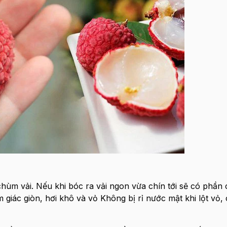
chùm vải. Nếu khi bóc ra vải ngon vừa chín tới sẽ có phần
giác giòn, hơi khô và vỏ Không bị rỉ nước mật khi lột vỏ, 