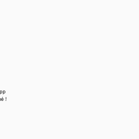
pp
é !