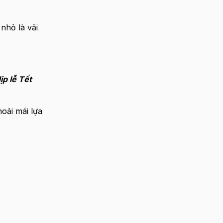
 nhỏ là vải
ịp lễ Tết
hoải mái lựa