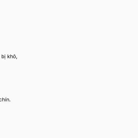
bị khô,
chín.