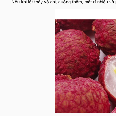
Nếu khi lột thấy vỏ dai, cuống thâm, mật rỉ nhiều và