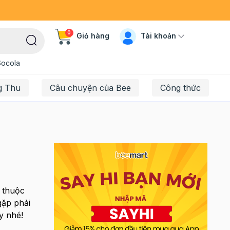
0
Tài khoản
Giỏ hàng
Socola
g Thu
Câu chuyện của Bee
Công thức
n thuộc
gặp phải
y nhé!