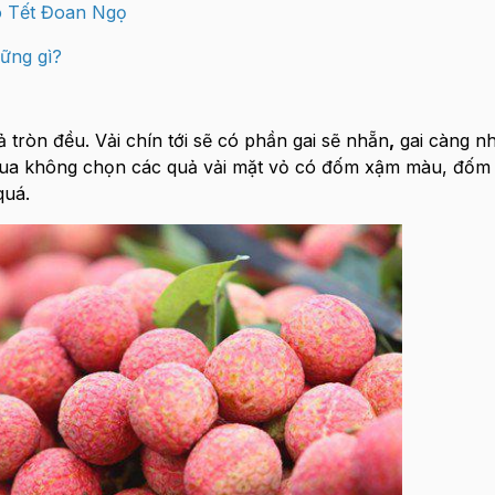
o Tết Đoan Ngọ
ững gì?
 tròn đều. Vải chín tới sẽ có phần gai sẽ nhẵn
,
gai càng nh
 mua không chọn các quả vải mặt vỏ có đốm xậm màu, đốm
quá.