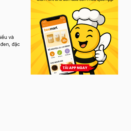
iều và
 đen, đặc