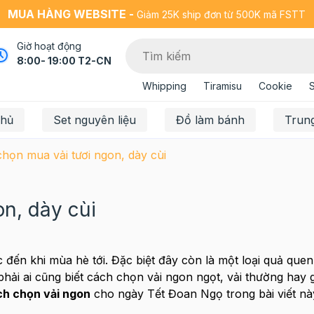
MUA HÀNG WEBSITE -
Giảm 25K ship đơn từ 500K mã FSTT
Giờ hoạt động
8:00- 19:00 T2-CN
Whipping
Tiramisu
Cookie
chủ
Set nguyên liệu
Đồ làm bánh
Trun
chọn mua vải tươi ngon, dày cùi
on, dày cùi
đến khi mùa hè tới. Đặc biệt đây còn là một loại quả que
ải ai cũng biết cách chọn vải ngon ngọt, vải thường hay 
h chọn vải ngon
cho ngày Tết Đoan Ngọ trong bài viết nà