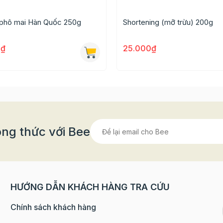
 phô mai Hàn Quốc 250g
Shortening (mỡ trừu) 200g
0₫
25.000₫
ng thức với Bee
HƯỚNG DẪN KHÁCH HÀNG TRA CỨU
n hết thì cho 80g marshmallow vào và đảo đều tay cho bơ 
Chính sách khách hàng
ột cacao vào trộn đều cùng marshmallow