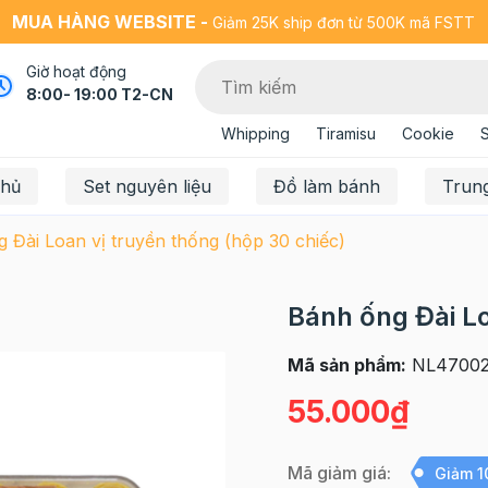
MUA HÀNG WEBSITE -
Giảm 25K ship đơn từ 500K mã FSTT
Giờ hoạt động
8:00- 19:00 T2-CN
Whipping
Tiramisu
Cookie
chủ
Set nguyên liệu
Đồ làm bánh
Trun
 Đài Loan vị truyền thống (hộp 30 chiếc)
Bánh ống Đài Lo
Mã sản phẩm:
NL47002
55.000₫
Mã giảm giá:
Giảm 