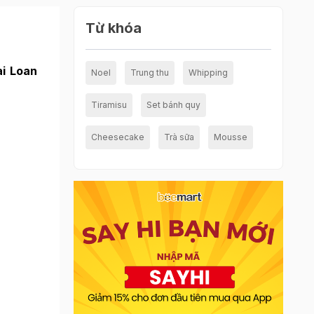
Từ khóa
i Loan
Noel
Trung thu
Whipping
Tiramisu
Set bánh quy
Cheesecake
Trà sữa
Mousse