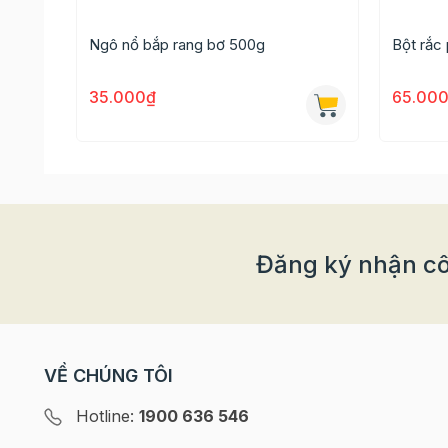
Ngô nổ bắp rang bơ 500g
Bột rắc
35.000₫
65.00
Đăng ký nhận cô
Cách làm món bánh cuộn marshmallow:
VỀ CHÚNG TÔI
Bước 1: Đun chảy bơ trên lửa nhỏ đến khi bơ ta
marshmallow tan hết
Hotline:
1900 636 546
Bước 2: Thêm bột phô mai, bột trà xanh hoặc b