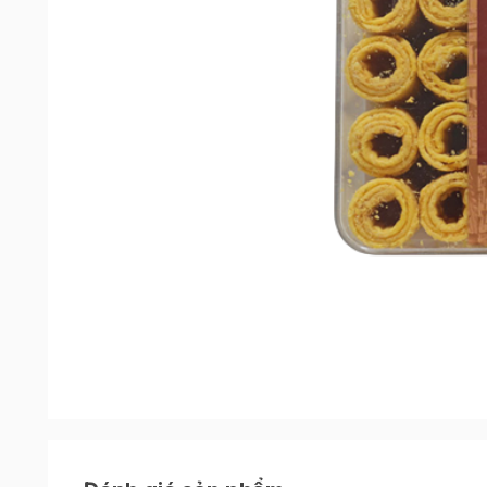
Bánh ống Đài Loan vị truyền thống
được sản x
nghệ hiện đại, khép kín, an toàn cho sức khỏe 