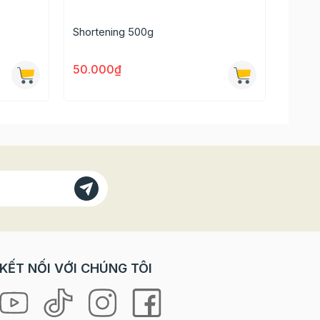
Shortening 500g
Dâu t
50.000₫
20.0
50.00
KẾT NỐI VỚI CHÚNG TÔI
và