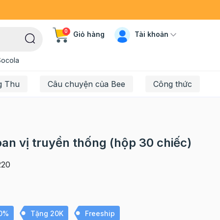
0
Tài khoản
Giỏ hàng
Socola
g Thu
Câu chuyện của Bee
Công thức
an vị truyền thống (hộp 30 chiếc)
20
10%
Tặng 20K
Freeship