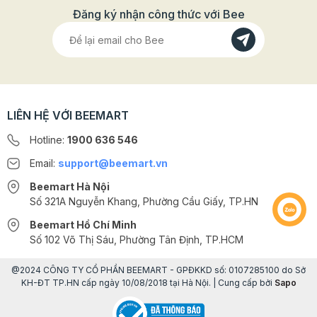
trí bánh kem, để phủ ngoài mặt bánh. Ngoài ra, kem
Đăng ký nhận công thức với Bee
tươi đánh bông còn là nguyên liệu quan trọng để làm
nhiều loại bánh mousse, giúp bánh mousse có độ bông
xốp mềm nhẹ, hương thơm ngậy tự nhiên
LIÊN HỆ VỚI BEEMART
Hotline:
1900 636 546
Email:
support@beemart.vn
Beemart Hà Nội
Số 321A Nguyễn Khang, Phường Cầu Giấy, TP.HN
Beemart Hồ Chí Minh
Số 102 Võ Thị Sáu, Phường Tân Định, TP.HCM
@2024 CÔNG TY CỔ PHẦN BEEMART - GPĐKKD số: 0107285100 do Sở
KH-ĐT TP.HN cấp ngày 10/08/2018 tại Hà Nội. | Cung cấp bởi
Sapo