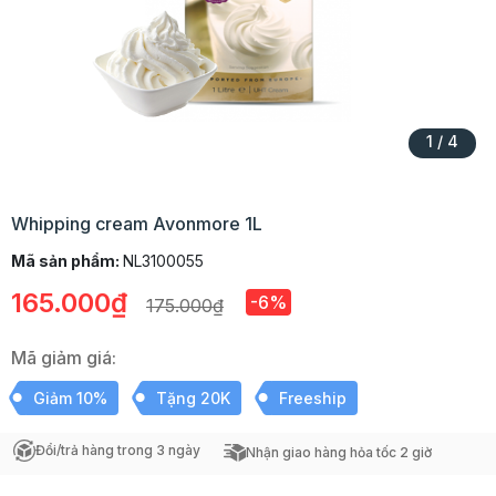
1
/
4
Whipping cream Avonmore 1L
Mã sản phẩm:
NL3100055
165.000₫
-6%
175.000₫
Mã giảm giá:
Giảm 10%
Tặng 20K
Freeship
Đổi/trả hàng trong 3 ngày
Nhận giao hàng hỏa tốc 2 giờ