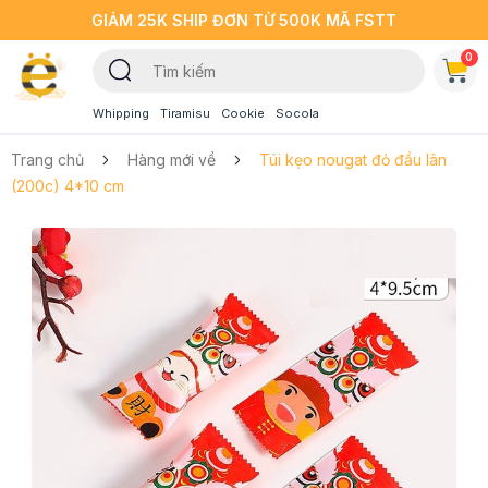
GIẢM 25K SHIP ĐƠN TỪ 500K MÃ FSTT
0
Whipping
Tiramisu
Cookie
Socola
Trang chủ
Hàng mới về
Túi kẹo nougat đỏ đầu lân
(200c) 4*10 cm