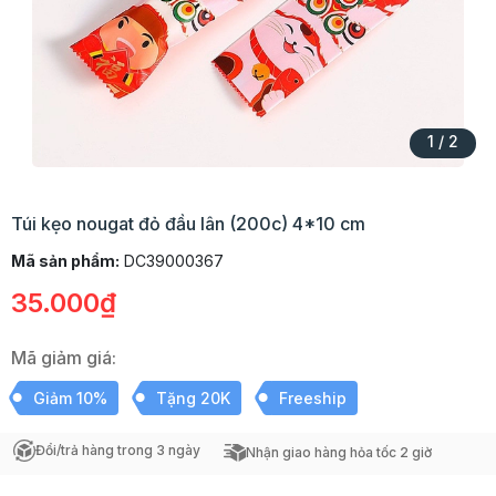
1
/
2
Túi kẹo nougat đỏ đầu lân (200c) 4*10 cm
Mã sản phẩm:
DC39000367
35.000₫
Mã giảm giá:
Giảm 10%
Tặng 20K
Freeship
Đổi/trả hàng trong 3 ngày
Nhận giao hàng hỏa tốc 2 giờ