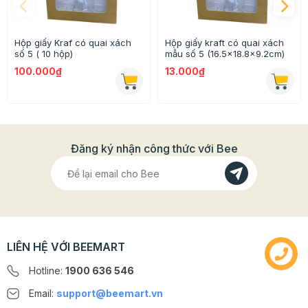
- Chất liệu: Nilon
- Kích thước: 4*10 cm
Hộp giấy Kraf có quai xách
Hộp giấy kraft có quai xách
số 5 ( 10 hộp)
mẫu số 5 (16.5x18.8x9.2cm)
- Dùng để đựng loại kẹo hay hạt tẩm vị
100.000₫
13.000₫
>>> Xem thêm Các túi đựng kẹo khác ở Beemart
TẠI
ĐÂY
>>> Xêm thêm các mẫu túi hộp khác ở Beemart
TẠI
Đăng ký nhận công thức với Bee
ĐÂY
>>> Quý khách có nhu cầu mua buôn/sỉ vui lòng liên
hệ: 0902 160 080
LIÊN HỆ VỚI BEEMART
Hotline:
1900 636 546
Email:
support@beemart.vn