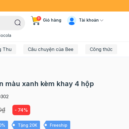
0
Tài khoản
Giỏ hàng
Socola
g Thu
Câu chuyện của Bee
Công thức
n màu xanh kèm khay 4 hộp
302
0₫
- 74%
10%
Tặng 20K
Freeship