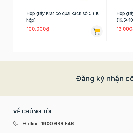
Hộp giấy Kraf có quai xách số 5 ( 10
Hộp giấ
Thông tin chi tiết
hộp)
(16.5x1
Hộp quà hoa văn màu xanh kèm khay 4 hộp
100.000₫
13.000
Chất liệu: Giấy bìa cứng
Kích thước: 31x27cm
Công dụng: Dùng để đựng quà, bánh, kẹo,...
>>> Xem thêm các hộp quà Tết
TẠI ĐÂY
nhé!
Đăng ký nhận cô
>>>> Tham khảo ngay các món ăn ngày Tết cự
VỀ CHÚNG TÔI
Hotline:
1900 636 546