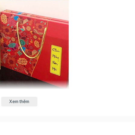
Xem thêm
ấy bìa cứng dày dặn, kèm theo bên trong hộp là 4 khay
hiết kế quai xách vô cùng tiện lợi
iết hoa văn trang trí tinh tế, hộp quà như một lời chúc A