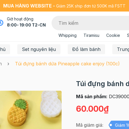
MUA HÀNG WEBSITE -
Giảm 25K ship đơn từ 500K mã FSTT
Giờ hoạt động
8:00- 19:00 T2-CN
Whipping
Tiramisu
Cookie
chủ
Set nguyên liệu
Đồ làm bánh
Trun
n
Túi đựng bánh dứa Pineapple cake enjoy (100c)
Túi đựng bánh d
Mã sản phẩm:
DC39000
60.000₫
Mã giảm giá:
Giảm 