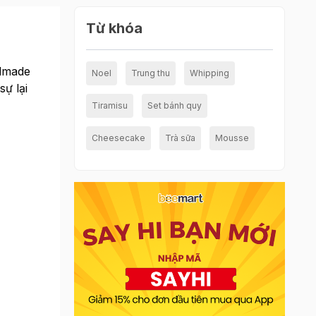
Từ khóa
dmade
Noel
Trung thu
Whipping
ự lại
Tiramisu
Set bánh quy
Cheesecake
Trà sữa
Mousse