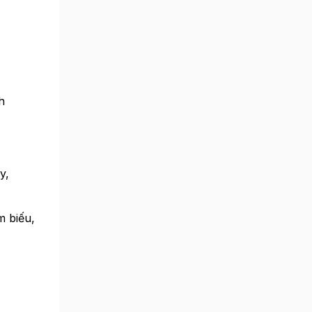
h
y,
m biếu,