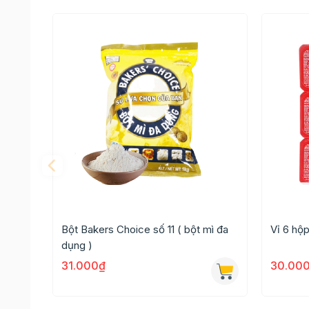
Bột Bakers Choice số 11 ( bột mì đa
Vỉ 6 hộ
dụng )
31.000₫
30.00