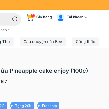
0
Tài khoản
Giỏ hàng
Socola
g Thu
Câu chuyện của Bee
Công thức
ứa Pineapple cake enjoy (100c)
167
10%
Tặng 20K
Freeship