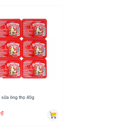
p sữa ông thọ 40g
0₫