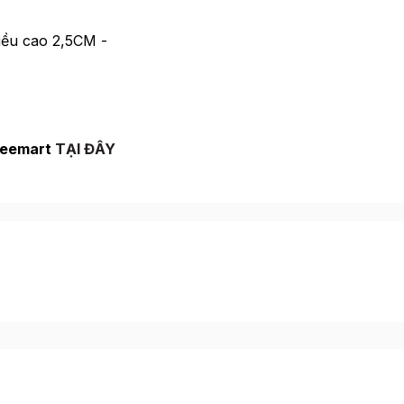
hiều cao 2,5CM -
Beemart
TẠI ĐÂY