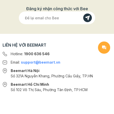
Đăng ký nhận công thức với Bee
LIÊN HỆ VỚI BEEMART
Hotline:
1900 636 546
Email:
support@beemart.vn
Beemart Hà Nội
Số 321A Nguyễn Khang, Phường Cầu Giấy, TP.HN
Beemart Hồ Chí Minh
Số 102 Võ Thị Sáu, Phường Tân Định, TP.HCM
@2024 CÔNG TY CỔ PHẦN BEEMART - GPĐKKD số: 0107285100 do Sở
KH-ĐT TP.HN cấp ngày 10/08/2018 tại Hà Nội. | Cung cấp bởi
Sapo