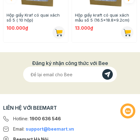
>>> Xem thêm các mẫu túi khác
TẠI ĐÂY
nhé!
Hộp giấy Kraf có quai xách
Hộp giấy kraft có quai xách
số 5 ( 10 hộp)
mẫu số 5 (16.5x18.8x9.2cm)
>>> Xem thêm các nguyên liệu làm bánh
TẠI ĐÂY
!
100.000₫
13.000₫
Đăng ký nhận công thức với Bee
LIÊN HỆ VỚI BEEMART
Hotline:
1900 636 546
Email:
support@beemart.vn
Beemart Hà Nội