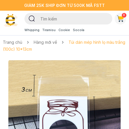
GIẢM 25K SHIP ĐƠN TỪ 500K MÃ FSTT
0
Whipping
Tiramisu
Cookie
Socola
Trang chủ
Hàng mới về
Túi dán mép hình lọ màu trắng
(100c) 10*13cm