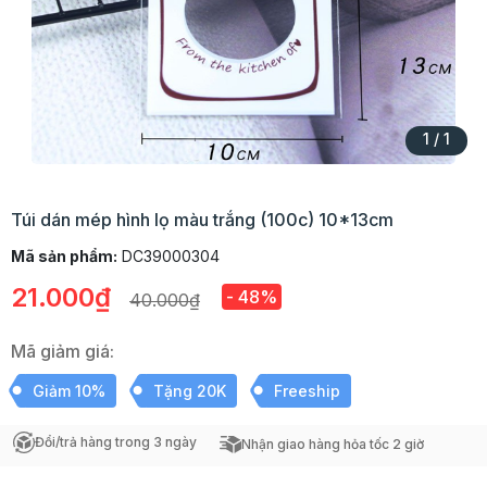
1
/
1
Túi dán mép hình lọ màu trắng (100c) 10*13cm
Mã sản phẩm:
DC39000304
21.000₫
- 48%
40.000₫
Mã giảm giá:
Giảm 10%
Tặng 20K
Freeship
Đổi/trả hàng trong 3 ngày
Nhận giao hàng hỏa tốc 2 giờ