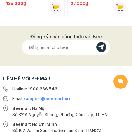
135.000₫
27.000₫
- Cách sử dụng: Bật lò nướng trước 10 đến 15 phút để
nhiệt độ trong lò đạt 300 độ C.
Sau đó đặt pizza vào khay nướng và nướng đến khi
phô mai nóng chảy là được
Đăng ký nhận công thức với Bee
Lưu ý: Hàng đông lạnh chỉ ship ở nội thành Hà Nội và
TP.HCM
LIÊN HỆ VỚI BEEMART
Hotline:
1900 636 546
Email:
support@beemart.vn
Beemart Hà Nội
Số 321A Nguyễn Khang, Phường Cầu Giấy, TP.HN
Beemart Hồ Chí Minh
Số 102 Võ Thị Sáu, Phường Tân Định, TP.HCM