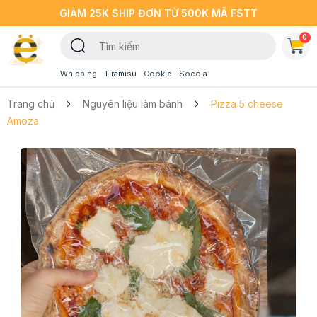
GIẢM 25K SHIP ĐƠN TỪ 500K MÃ FSTT
0
Whipping
Tiramisu
Cookie
Socola
Trang chủ
Nguyên liệu làm bánh
Pizza 5 cheese
Amoza