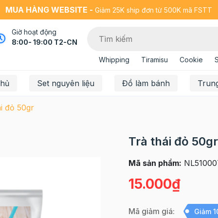
MUA HÀNG WEBSITE -
Giảm 25K ship đơn từ 500K mã FSTT
Giờ hoạt động
8:00- 19:00 T2-CN
Whipping
Tiramisu
Cookie
chủ
Set nguyên liệu
Đồ làm bánh
Trun
ái đỏ 50gr
Trà thái đỏ 50gr
Mã sản phẩm:
NL51000
15.000₫
Mã giảm giá:
Giảm 