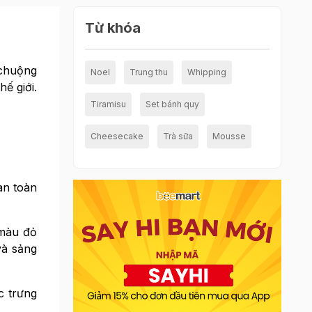
Từ khóa
 chuộng
Noel
Trung thu
Whipping
ế giới.
Tiramisu
Set bánh quy
Cheesecake
Trà sữa
Mousse
àn toàn
 màu đỏ
và sảng
c trưng