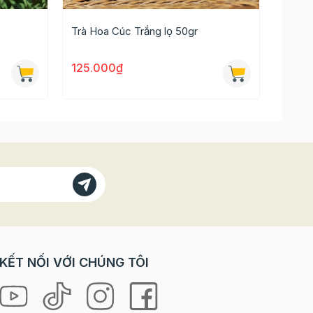
i đổ ra
Trà Hoa Cúc Trắng lọ 50gr
Trà H
lửa đun
125.000₫
40.0
c.
KẾT NỐI VỚI CHÚNG TÔI