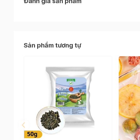
Đánh giá sản phẩm
Sản phẩm tương tự
Thông tin chi tiết:
- Khối lượng: 50g
- Xuất xứ: Thái Lan
- Công dụng: Pha trà sữa thái đỏ
Cách pha trà sữa thái đỏ cho ngày hè thêm ph
Bước 1:
Ủ 5g trà với 150ml nước sôi trong 10 phú
Bước 2:
Hòa tan nước cốt trà còn nóng với bột