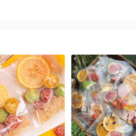
ần sảng khoái
t lọc bã trà lấy nước.
 sữa béo và đường.