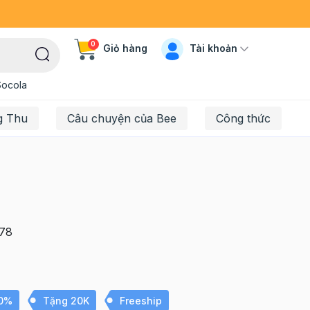
0
Tài khoản
Giỏ hàng
Socola
g Thu
Câu chuyện của Bee
Công thức
78
10%
Tặng 20K
Freeship