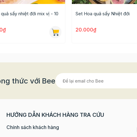
hòa tan trong 1l nước, đun sôi và thêm siro vị tùy ý rồ
quả sấy nhiệt đới mix vị - 10
Set Hoa quả sấy Nhiệt đới
 luộc. Khi trân châu nổi lên mặt nước là chín, cho nhỏ 
0₫
20.000₫
á, thạch và trân châu tùy ý và hỗn hợp trà sữa đã pha.
ể thêm 15ml siro tùy thích, cho thêm đá vào và thưởng thứ
ng thức với Bee
HƯỚNG DẪN KHÁCH HÀNG TRA CỨU
Chính sách khách hàng