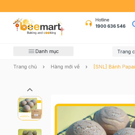
Hotline
1900 636 546
Danh mục
Trang 
Trang chủ
Hàng mới về
[SNL] Bánh Papar