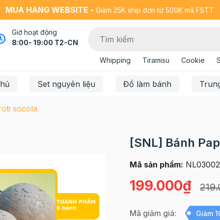
MUA HÀNG WEBSITE -
Giảm 25K ship đơn từ 500K mã FSTT
Giờ hoạt động
8:00- 19:00 T2-CN
Whipping
Tiramisu
Cookie
chủ
Set nguyên liệu
Đồ làm bánh
Trun
oti socola
[SNL] Bánh Papa
Mã sản phẩm:
NL03002
199.000₫
219
Mã giảm giá:
Giảm 