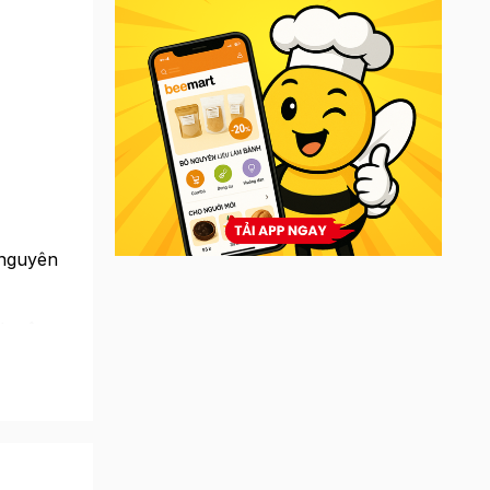
 nguyên
nh công