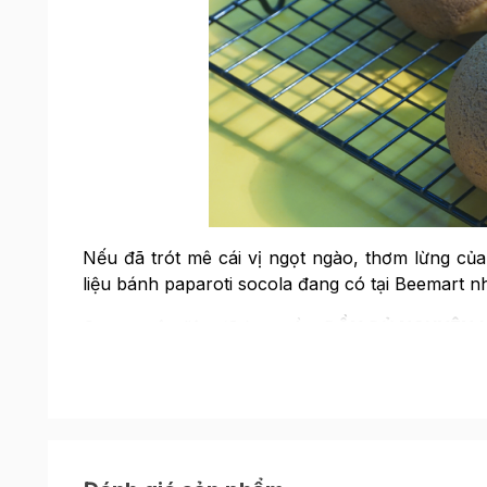
Nếu đã trót mê cái vị ngọt ngào, thơm lừng của
liệu bánh paparoti socola đang có tại Beemart n
Set nguyên liệu đã bao gồm
ĐẦY ĐỦ NGUYÊN L
ngay lần đầu. Set nguyên liệu gồm có:
Phần vỏ bánh:
- 260g bột mì số 13
- 35g đường bột