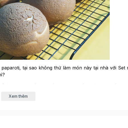
 paparoti, tại sao không thử làm món này tại nhà với Set
hỉ?
IỆU
và hướng dẫn chi tiết cách làm để ai cũng có thể thà
Xem thêm