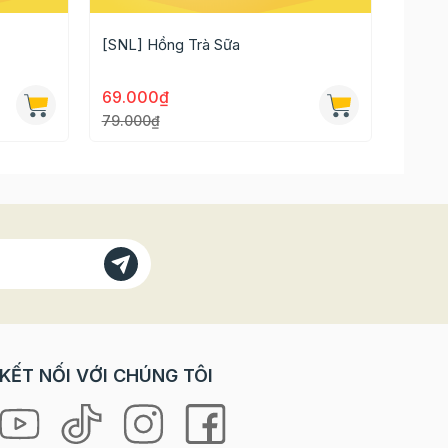
[SNL] Hồng Trà Sữa
Đế bán
69.000₫
27.0
79.000₫
ụng set
hừa hay
KẾT NỐI VỚI CHÚNG TÔI