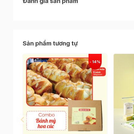
Đánh giá sản phẩm
- 5g men
- 120g sữa tươi không đường
- 1 quả chanh
Sản phẩm tương tự
- 1 quả trứng gà
- 40g bơ lạt
Phần phủ cà phê:
- 60g bơ lạt
- 50g đường bột
- 1 quả trứng gà
- 70g bột mì
- 2g bột cacao