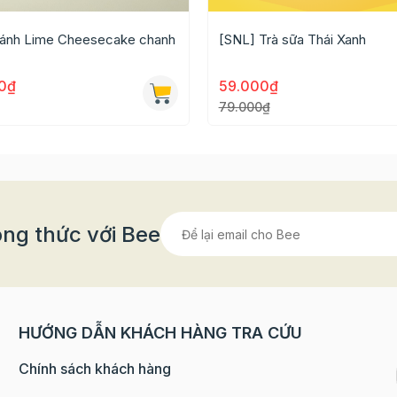
ánh Lime Cheesecake chanh
[SNL] Trà sữa Thái Xanh
0₫
59.000₫
79.000₫
quá nhiều nguyên liệu lỉnh kỉnh khi làm bánh, việc sử d
n cũng như chi phí. Ngoài ra, bạn cũng không còn nỗi lo t
ng thức với Bee
cola
bài viết hướng dẫn cách làm
HƯỚNG DẪN KHÁCH HÀNG TRA CỨU
 nhất là sử dụng trong vòng 48h
Chính sách khách hàng