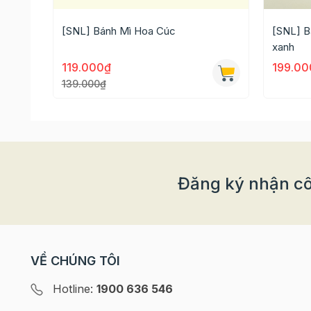
- 1 gói cà phê đen
[SNL] Bánh Mì Hoa Cúc
[SNL] B
xanh
Phần nhân bánh:
119.000₫
199.00
- 60g socola chip
139.000₫
Thay vì phải dành nhiều thời gian để chuẩn bị 
nguyên liệu sẽ giúp bạn tiết kiệm được thời gia
thiếu nguyên liệu mỗi khi làm bánh nữa
Thông tin chi tiết của sản phẩm
Đăng ký nhận cô
Tên sản phẩm: Set nguyên liệu Bánh paparoti so
Thành phẩm: 6 bánh
HDSD: Quét mã QR trên bao bì để truy cập vào 
VỀ CHÚNG TÔI
Bảo quản: Bảo quản từ 3-5 ngày. Khuyến cáo tốt
Hotline:
1900 636 546
>> Xem thêm công thức chi tiết Ở ĐÂY