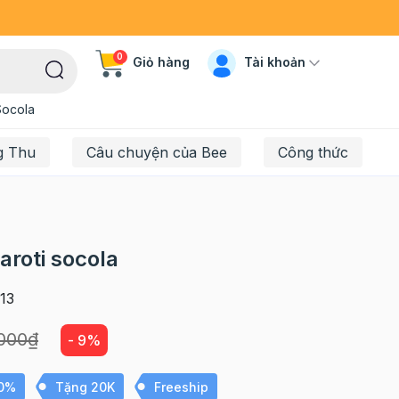
0
Tài khoản
Giỏ hàng
Socola
g Thu
Câu chuyện của Bee
Công thức
roti socola
13
.000₫
- 9%
10%
Tặng 20K
Freeship