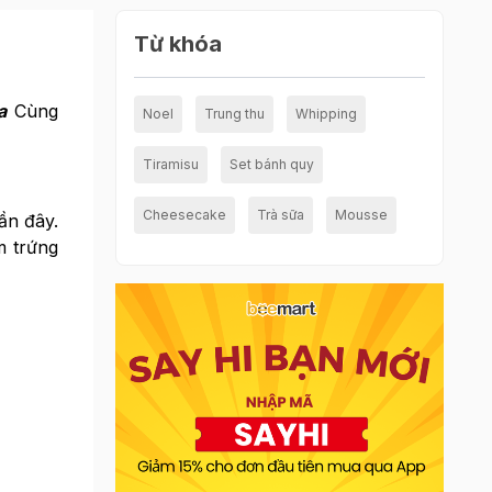
Từ khóa
a
Cùng
Noel
Trung thu
Whipping
Tiramisu
Set bánh quy
Cheesecake
Trà sữa
Mousse
ần đây.
m trứng