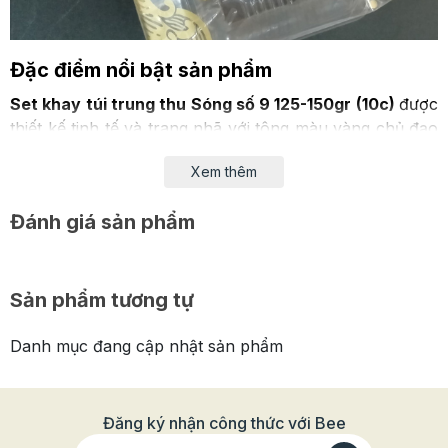
Đặc điểm nổi bật sản phẩm
Set khay túi trung thu Sóng số 9 125-150gr (10c)
được
thiết kế tinh tế và trang nhã với tông màu vàng chủ đạo
là màu vàng kết hợp với sóng cuộn đẹp mắt.
Xem thêm
Túi có dạng hình chữ nhật, dùng để đựng các loại bánh
trung thu có trọng lượng 125-150g. Với chất liệu là nilon
Đánh giá sản phẩm
dày, sản phẩm có khả năng bảo quản bánh trong
khoảng thời gian dài.
Sản phẩm tương tự
Sản phẩm có giá thành rẻ, phù hợp để đựng bánh biếu
tặng và kinh doanh.
Danh mục đang cập nhật sản phẩm
Đăng ký nhận công thức với Bee