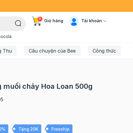
0
Tài khoản
Giỏ hàng
Socola
g Thu
Câu chuyện của Bee
Công thức
g muối chảy Hoa Loan 500g
95
10%
Tặng 20K
Freeship