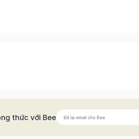
hông Cần Chỉnh"
hảy, khó tạo hình. Đừng lo lắng, với những bí quyết dưới đ
iờ hết:
ng nhất. Bạn hãy cho nhân lava vào khuôn viên tròn (hoặ
ăn đá tủ lạnh ít nhất 2-3 tiếng để nhân đông cứng hoàn toà
ng thức với Bee
va không bị chảy khi bọc, hãy dùng một lớp nhân truyền 
ín viên nhân lava đã đông đá. Đảm bảo lớp nhân bên ngoà