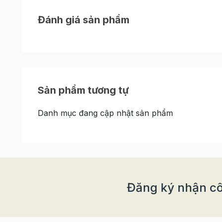
Đánh giá sản phẩm
Sản phẩm tương tự
Danh mục đang cập nhật sản phẩm
Tips Bọc Nhân Lava Trứng Muối "Chuẩn K
Nhiều người e ngại bọc nhân lava vì sợ nhân bị c
việc làm bánh lava sẽ trở nên dễ dàng hơn bao g
Làm đông nhân lava:
Đây là bước quan trọ
túi bắt kem để tạo viên), sau đó đặt vào ng
Đăng ký nhận cô
Kết hợp với nhân truyền thống:
Để nhân la
(nhân đậu xanh, nhân sen nhuyễn...) bọc k