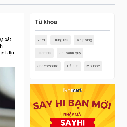
Từ khóa
ự bất
Noel
Trung thu
Whipping
nh
gọt dịu
Tiramisu
Set bánh quy
Cheesecake
Trà sữa
Mousse