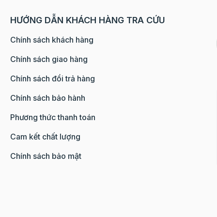
HƯỚNG DẪN KHÁCH HÀNG TRA CỨU
n thao tác thật nhanh tay để viên nhân lava không bị tan
2 lớp vỏ mỏng thay vì 1 lớp dày.
Chính sách khách hàng
 nên bảo quản các viên nhân trong ngăn mát hoặc ngăn đ
Chính sách giao hàng
Chính sách đổi trả hàng
úp bạn nhấn bánh nhanh chóng, tạo hình sắc nét mà khôn
Chính sách bảo hành
Phương thức thanh toán
Cam kết chất lượng
 trứng muối (20-25%), nước, mạch nha, sữa bột béo, muối
Chính sách bảo mật
g hợp, whay lên men
 bánh dẻo, bánh pía và các loại bánh ngọt khác.