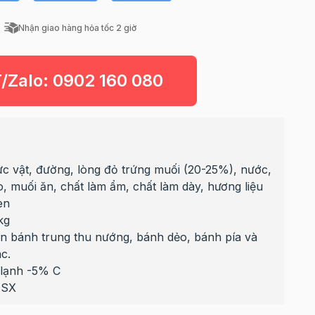
Nhận giao hàng hỏa tốc 2 giờ
T/Zalo:
0902 160 080
ực vật, đường, lòng đỏ trứng muối (20-25%), nước,
, muối ăn, chất làm ẩm, chất làm dày, hương liệu
en
kg
n bánh trung thu nướng, bánh dẻo, bánh pía và
c.
h -5% C​​​​​​​
NSX