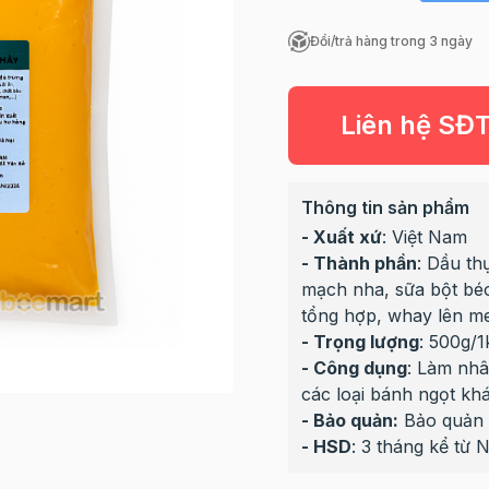
Đổi/trả hàng trong 3 ngày
Liên hệ SĐ
Thông tin sản phẩm
- Xuất xứ
: Việt Nam
- Thành phần
: Dầu th
mạch nha, sữa bột béo
tổng hợp, whay lên m
- Trọng lượng
: 500g/1
- Công dụng
: Làm nhâ
các loại bánh ngọt khá
- Bảo quản:
Bảo quản lạn
- HSD
: 3 tháng kể từ 