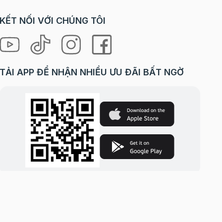
KẾT NỐI VỚI CHÚNG TÔI
á tủ
TẢI APP ĐỂ NHẬN NHIỀU ƯU ĐÃI BẤT NGỜ
g làm
 ăn,