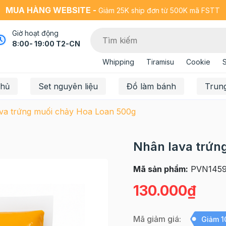
MUA HÀNG WEBSITE -
Giảm 25K ship đơn từ 500K mã FSTT
Giờ hoạt động
8:00- 19:00 T2-CN
Whipping
Tiramisu
Cookie
chủ
Set nguyên liệu
Đồ làm bánh
Trun
va trứng muối chảy Hoa Loan 500g
Nhân lava trứn
Mã sản phẩm:
PVN145
130.000₫
Mã giảm giá:
Giảm 