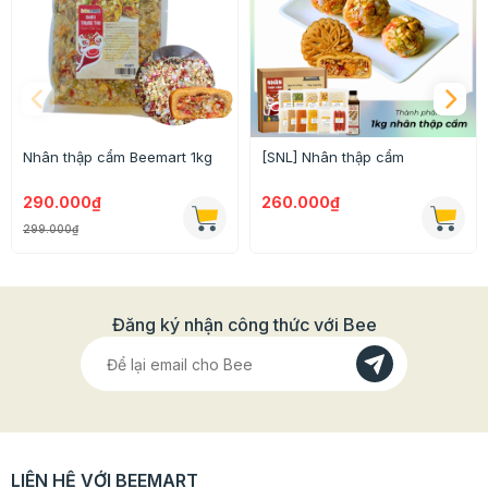
Nhân thập cẩm Beemart 1kg
[SNL] Nhân thập cẩm
290.000₫
260.000₫
299.000₫
Đăng ký nhận công thức với Bee
LIÊN HỆ VỚI BEEMART
Vỏ cam có nhiều công dụng tốt cho sức khỏe như: