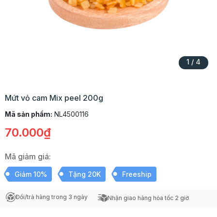
1
/
4
Mứt vỏ cam Mix peel 200g
Mã sản phẩm:
NL4500116
70.000₫
Mã giảm giá:
Giảm 10%
Tặng 20K
Freeship
Đổi/trả hàng trong 3 ngày
Nhận giao hàng hỏa tốc 2 giờ