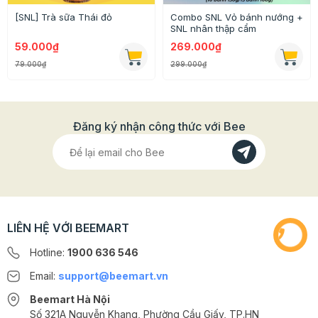
[SNL] Trà sữa Thái đỏ
Combo SNL Vỏ bánh nướng +
SNL nhân thập cẩm
59.000₫
269.000₫
79.000₫
299.000₫
Đăng ký nhận công thức với Bee
Thông tin chi tiết
LIÊN HỆ VỚI BEEMART
Vòng hoa đào đông trang trí vuông chữ Phúc
Hotline:
1900 636 546
Kích thước: Đường kính 32cm
Email:
support@beemart.vn
Công dụng: Dùng để trang trí nhà cửa
Beemart Hà Nội
Số 321A Nguyễn Khang, Phường Cầu Giấy, TP.HN