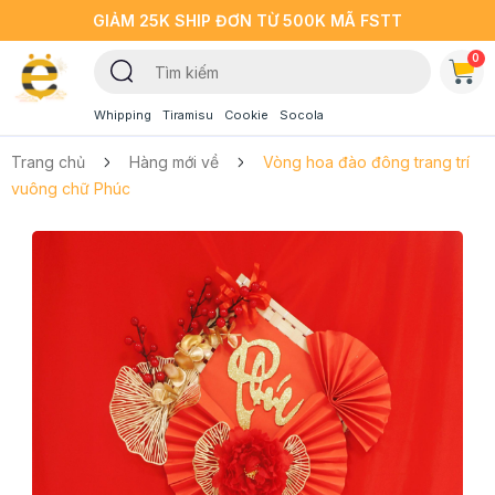
GIẢM 25K SHIP ĐƠN TỪ 500K MÃ FSTT
0
Whipping
Tiramisu
Cookie
Socola
Trang chủ
Hàng mới về
Vòng hoa đào đông trang trí
vuông chữ Phúc