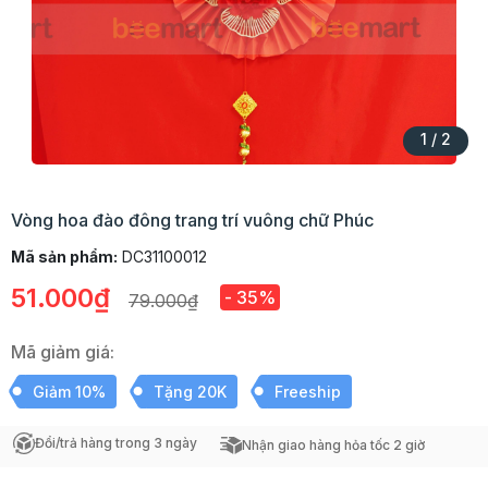
1
/
2
Vòng hoa đào đông trang trí vuông chữ Phúc
Mã sản phẩm:
DC31100012
51.000₫
- 35%
79.000₫
Mã giảm giá:
Giảm 10%
Tặng 20K
Freeship
Đổi/trả hàng trong 3 ngày
Nhận giao hàng hỏa tốc 2 giờ