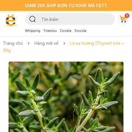
GIẢM 25K SHIP ĐƠN TỪ 500K MÃ FSTT
0
Whipping
Tiramisu
Cookie
Socola
Trang chủ
Hàng mới về
Lá xạ hương (Thyme) tươi ~
30g