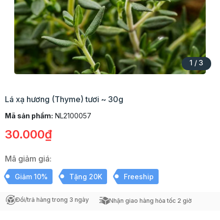
1
/
3
Lá xạ hương (Thyme) tươi ~ 30g
Mã sản phẩm:
NL2100057
30.000₫
Mã giảm giá:
Giảm 10%
Tặng 20K
Freeship
Đổi/trả hàng trong 3 ngày
Nhận giao hàng hỏa tốc 2 giờ