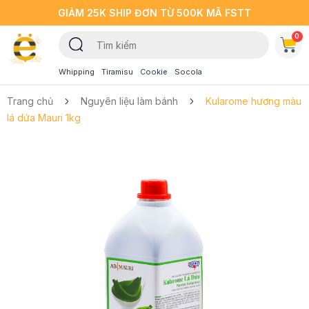
GIẢM 25K SHIP ĐƠN TỪ 500K MÃ FSTT
0
Whipping
Tiramisu
Cookie
Socola
Trang chủ
Nguyên liệu làm bánh
Kularome hương màu
lá dứa Mauri 1kg