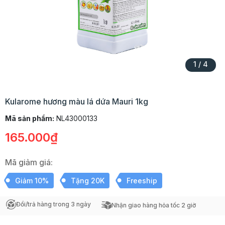
1
/
4
Kularome hương màu lá dứa Mauri 1kg
Mã sản phẩm:
NL43000133
165.000₫
Mã giảm giá:
Giảm 10%
Tặng 20K
Freeship
Đổi/trả hàng trong 3 ngày
Nhận giao hàng hỏa tốc 2 giờ