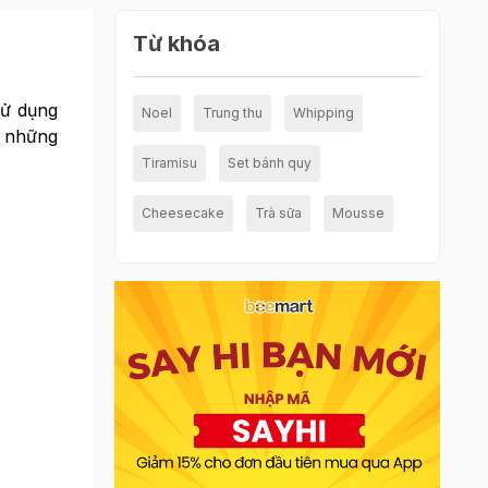
Từ khóa
sử dụng
Noel
Trung thu
Whipping
c những
Tiramisu
Set bánh quy
Cheesecake
Trà sữa
Mousse