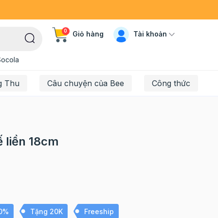
0
Tài khoản
Giỏ hàng
Socola
g Thu
Câu chuyện của Bee
Công thức
 liền 18cm
10%
Tặng 20K
Freeship