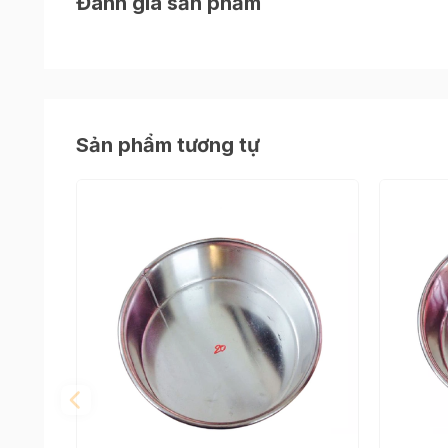
Đánh giá sản phẩm
Thông tin chi tiết
Kích thước:
Dài x rộng x cao : 18x18x7.5 cm
Chất liệu:
Nhôm gia công, bền, an toàn
Sản phẩm tương tự
Trọng lượng:
156g
Lưu ý
- Kiểm tra kích thước của lò nướng trước khi m
- Khuôn nhôm gia công khi sử dụng xong bạn n
rửa khuôn. Tránh dùng cọ kim loại trà xát sẽ gâ
- Chất liệu nhôm không có khả năng chống dính
trà lên đáy và thành khuôn giúp lấy bánh ra kh
banahs vì tỉ lệ bám thành khuôn của bánh sẽ c
- Đối với những khuôn được làm thủ công thì ch