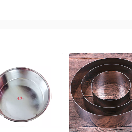
ua khuôn bạn nhé
ên ngâm khuôn với xà phòng, sau đó dùng khăn mềm, bôn
y xước khuôn.
 nên trước khi nướng bánh bạn có thể dùng dầu ăn hoặc 
ỏi khuôn dễ dàng hơn. Đây cũng là một ưu điểm của khuôn 
ao hơn những loại khuôn chống dính khác.
ất lượng khuôn khó có thể đồng đều nên tỷ lệ rò rỉ nước l