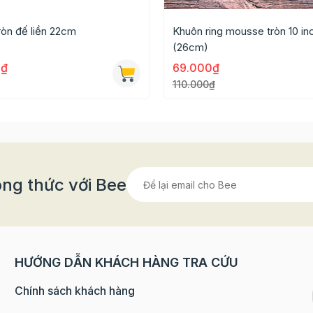
ường được sử dụng trong làm bánh gato.
ròn đế liền 22cm
Khuôn ring mousse tròn 10 in
 sẽ phù hợp với các bạn mới bắt đầu học làm bánh vì có
(26cm)
n có thể làm dần làm quen với việc sử dụng khuôn bánh.
0₫
69.000₫
110.000₫
emart
TẠI ĐÂY
g liên hệ: 0902 160 080
ng thức với Bee
HƯỚNG DẪN KHÁCH HÀNG TRA CỨU
Chính sách khách hàng