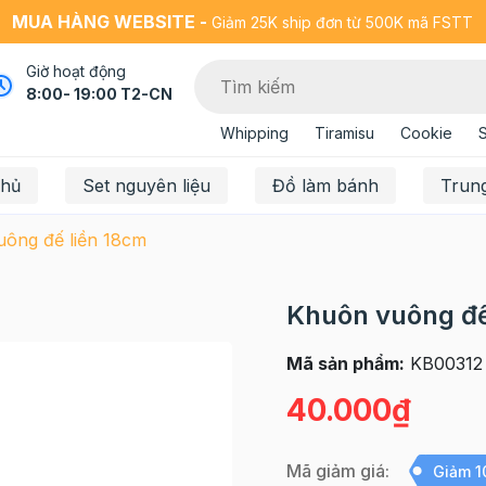
MUA HÀNG WEBSITE -
Giảm 25K ship đơn từ 500K mã FSTT
Giờ hoạt động
8:00- 19:00 T2-CN
Whipping
Tiramisu
Cookie
chủ
Set nguyên liệu
Đồ làm bánh
Trun
ông đế liền 18cm
Khuôn vuông đế
Mã sản phẩm:
KB00312
40.000₫
Mã giảm giá:
Giảm 