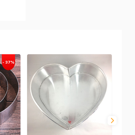
g để
bơ để
khi làm
à không