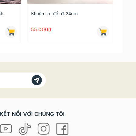
ch
Khuôn tim đế rời 24cm
Khuôn
 giá
55.000₫
65.0
KẾT NỐI VỚI CHÚNG TÔI