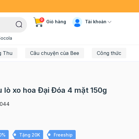
0
Tài khoản
Giỏ hàng
Socola
g Thu
Câu chuyện của Bee
Công thức
 lò xo hoa Đại Đóa 4 mặt 150g
044
10%
Tặng 20K
Freeship