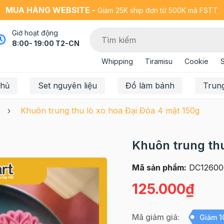
MUA HÀNG WEBSITE -
Giảm 25K ship đơn từ 500K mã FSTT
Giờ hoạt động
8:00- 19:00 T2-CN
Whipping
Tiramisu
Cookie
chủ
Set nguyên liệu
Đồ làm bánh
Trun
Khuôn trung thu lò xo hoa Đại Đóa 4 mặt 150g
Khuôn trung thu
Mã sản phẩm:
DC12600
125.000₫
Mã giảm giá:
Giảm 