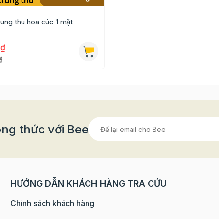
rung thu hoa cúc 1 mặt
0₫
₫
ng thức với Bee
 xo
xo (nhẹ nhàng đặt hai khớp ở mặt hoa văn vào hai hõm khớ
HƯỚNG DẪN KHÁCH HÀNG TRA CỨU
 ăn mỏng lên mặt trong của khuôn hoặc cho bột vào để đả
Chính sách khách hàng