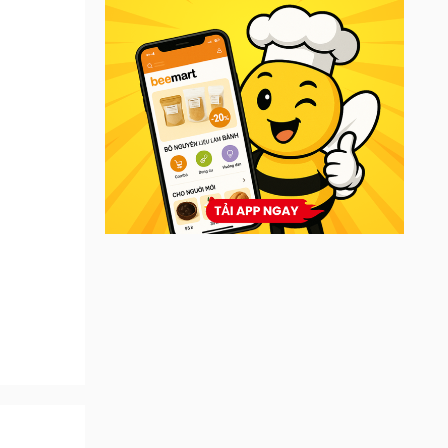
 sinh
dàng