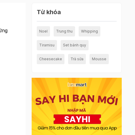
Từ khóa
hững
Noel
Trung thu
Whipping
Tiramisu
Set bánh quy
Cheesecake
Trà sữa
Mousse