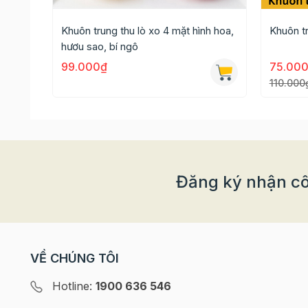
Khuôn trung thu lò xo 4 mặt hình hoa,
Khuôn t
hươu sao, bí ngô
99.000₫
75.00
110.000
Đăng ký nhận cô
Hướng dẫn sử dụng khuôn trung thu lò
- Chọn mặt hoa văn và đặt vào trong khuôn lò 
hai khấc của khuôn).
VỀ CHÚNG TÔI
- Trước khi sử dụng, bạn nên quét một lớp dầu
Hotline:
1900 636 546
bột bánh không dính vào khuôn.