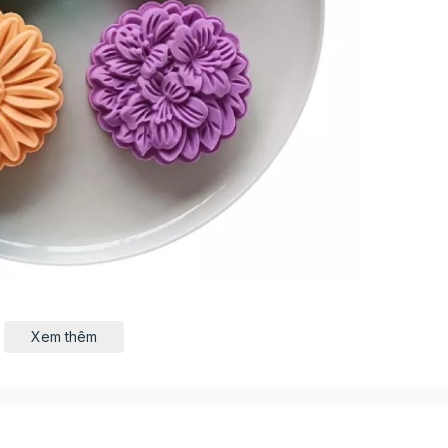
Xem thêm
hất liệu nhựa cao cấp, chắc chắn, dễ dàng tháo lắp và vệ
 đều được lầm tinh tế, sắc nét, nhờ vậy mà bạn có thể dễ 
g thu độc đáo.