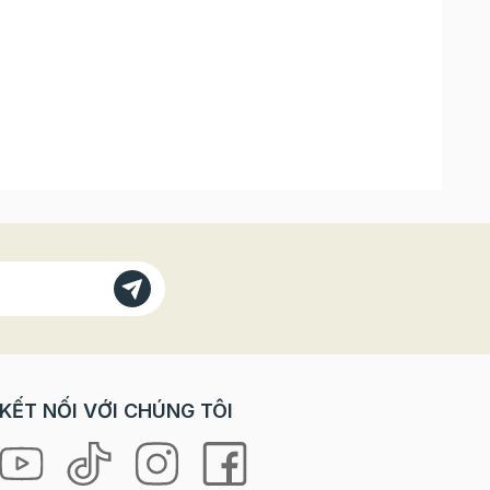
p với
KẾT NỐI VỚI CHÚNG TÔI
m bảo