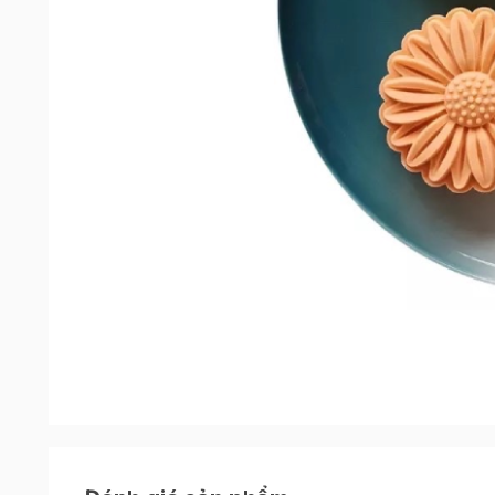
Đặc điểm nổi bật của sản phẩm
Khuôn trung thu lò xo hoa Đại Đóa được làm từ c
sau quá trình sử dụng. Từng họa tiết trên khuôn
tạo hình và làm ra được những chiếc bánh trun