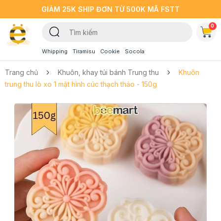
GIẢM 25K SHIP ĐƠN TỪ 500K MÃ FSTT
0
Whipping
Tiramisu
Cookie
Socola
Trang chủ
Khuôn, khay túi bánh Trung thu
Khuôn
trung thu lò xo 1 mặt hình cúc thạch thảo - 150g