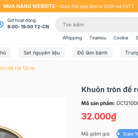
MUA HÀNG WEBSITE -
Giảm 25K ship đơn từ 500K mã FSTT
Giờ hoạt động
8:00- 19:00 T2-CN
Whipping
Tiramisu
Cookie
chủ
Set nguyên liệu
Đồ làm bánh
Trun
òn đế rời 12cm
Khuôn tròn đế r
Mã sản phẩm:
DC12100
32.000₫
Mã giảm giá:
Giảm 