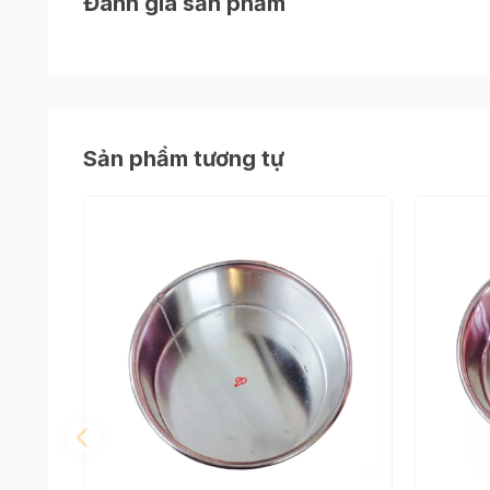
Đánh giá sản phẩm
Khuôn được dùng để làm bánh gato, ..các loại b
Thông tin chi tiết
Kích thước: 8*12cm
Sản phẩm tương tự
Chất liệu: Nhôm gia công
Vì là khuôn đế rời nên việc lấy bánh và sử dụng
Thường dùng để làm các loại bánh gato, bông l