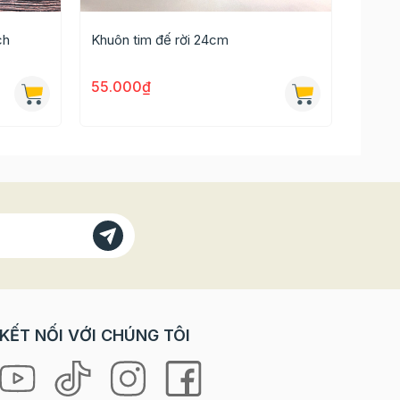
ch
Khuôn tim đế rời 24cm
Khuôn
55.000₫
65.0
KẾT NỐI VỚI CHÚNG TÔI