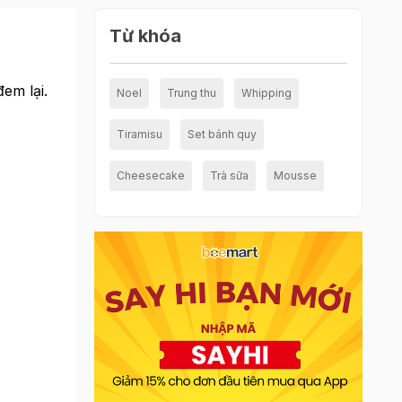
Từ khóa
em lại.
Noel
Trung thu
Whipping
Tiramisu
Set bánh quy
Cheesecake
Trà sữa
Mousse