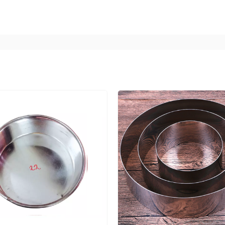
ánh ngọt.
 dễ dàng hơn
an