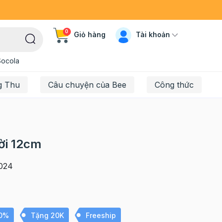
0
Tài khoản
Giỏ hàng
Socola
g Thu
Câu chuyện của Bee
Công thức
ời 12cm
024
10%
Tặng 20K
Freeship