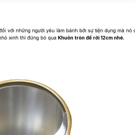
ối với những người yêu làm bánh bởi sự tiện dụng mà nó đ
hỏ xinh thì đừng bỏ qua
Khuôn tròn đế rời 12cm nhé.