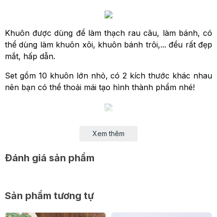
Khuôn được dùng để làm thạch rau câu, làm bánh, có
thể dùng làm khuôn xôi, khuôn bánh trôi,... đều rất đẹp
mắt, hấp dẫn.
Set gồm 10 khuôn lớn nhỏ, có 2 kích thước khác nhau
nên bạn có thể thoải mái tạo hình thành phẩm nhé!
Một số lưu ý khi sử dụng khuôn silicon mẹ con:
Xem thêm
- Sau khi nấu xong rau câu và chuẩn bị phần nhân, ta
sẽ múc 1 chút rau câu trong đổ vào khuôn lớn, đặt
Đánh giá sản phẩm
nhân vào và tiếp tục đổ rau câu đã nấu vào cho đầy
khuôn để đảm bảo độ kết dính giữa vỏ và nhân
Sản phẩm tương tự
- Khi sử dụng khuôn silicon trong lò vi sóng / lò nướng,
nên để khuôn cách thành trong hoặc ống gia nhiệt từ 3