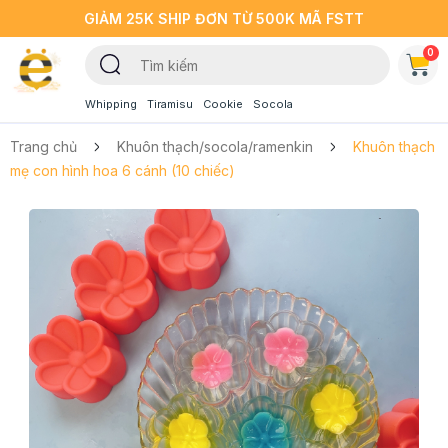
GIẢM 25K SHIP ĐƠN TỪ 500K MÃ FSTT
0
Whipping
Tiramisu
Cookie
Socola
Trang chủ
Khuôn thạch/socola/ramenkin
Khuôn thạch
mẹ con hình hoa 6 cánh (10 chiếc)