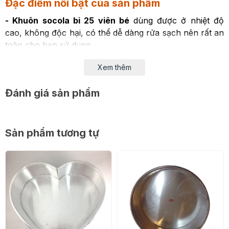
Đặc điểm nổi bật của sản phẩm
- Khuôn socola bi 25 viên bé
dùng được ở nhiệt độ
cao, không độc hại, có thể dễ dàng rửa sạch nên rất an
toàn cho bạn sử dụng
- Được dùng để đổ socola, đổ rau câu, thạch đá, tạo ra
Xem thêm
những viên socola tròn đều nhau vô cùng đẹp mắt
Đánh giá sản phẩm
Sản phẩm tương tự