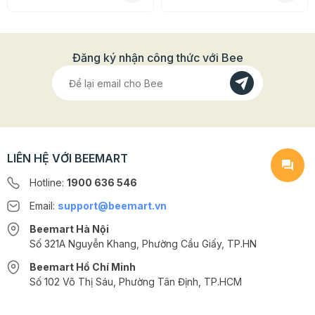
Đăng ký nhận công thức với Bee
LIÊN HỆ VỚI BEEMART
Hotline:
1900 636 546
Email:
support@beemart.vn
Beemart Hà Nội
Số 321A Nguyễn Khang, Phường Cầu Giấy, TP.HN
Beemart Hồ Chí Minh
Số 102 Võ Thị Sáu, Phường Tân Định, TP.HCM
@2024 CÔNG TY CỔ PHẦN BEEMART - GPĐKKD số: 0107285100 do Sở