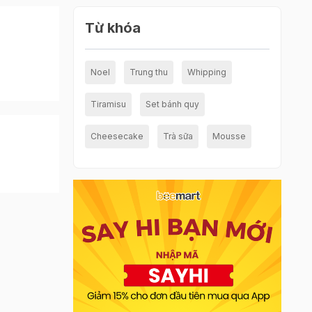
Từ khóa
Noel
Trung thu
Whipping
Tiramisu
Set bánh quy
Cheesecake
Trà sữa
Mousse