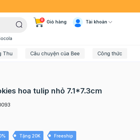
0
Tài khoản
Giỏ hàng
Socola
g Thu
Câu chuyện của Bee
Công thức
ies hoa tulip nhỏ 7.1*7.3cm
0093
10%
Tặng 20K
Freeship