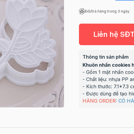
Đổi/trả hàng trong 3 ngày
Liên hệ SĐ
Thông tin sản phẩm
Khuôn nhấn cookies h
- Gồm 1 mặt nhấn cook
- Chất liệu: nhựa PP a
- Kích thước: 7.1*7.3 
- Được dùng để tạo hì
HÀNG ORDER
: CÓ H