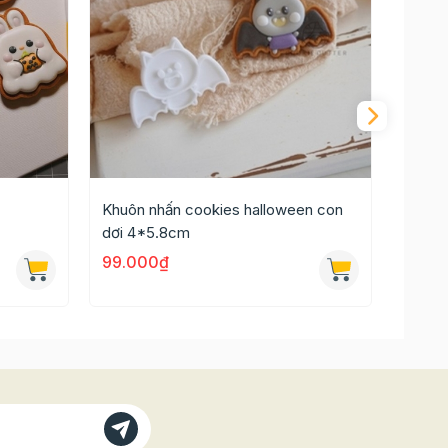
Khuôn nhấn cookies halloween con
Khuôn
dơi 4*5.8cm
3.5*4
99.000₫
99.0