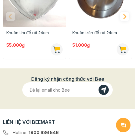
dụng đưa khay vào hoặc lấy bánh ra khỏi lò nướng.
- Khay thích hợp để làm những chiếc bánh kem, bánh
bông lan và nhiều loại bánh nướng khác theo sở thích
của bạn.
Khuôn tim đế rời 24cm
Khuôn tròn đế rời 24cm
55.000₫
51.000₫
Đăng ký nhận công thức với Bee
LIÊN HỆ VỚI BEEMART
Hotline:
1900 636 546