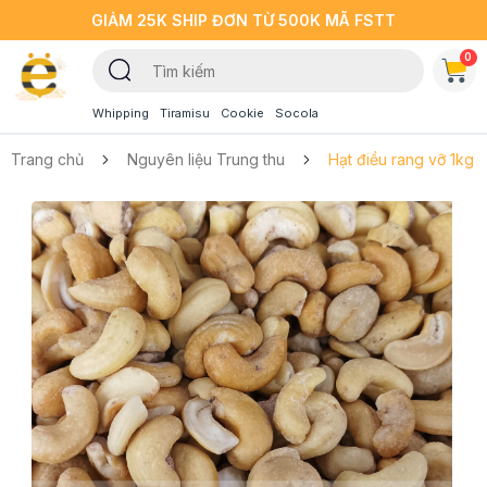
GIẢM 25K SHIP ĐƠN TỪ 500K MÃ FSTT
0
Whipping
Tiramisu
Cookie
Socola
Trang chủ
Nguyên liệu Trung thu
Hạt điều rang vỡ 1kg