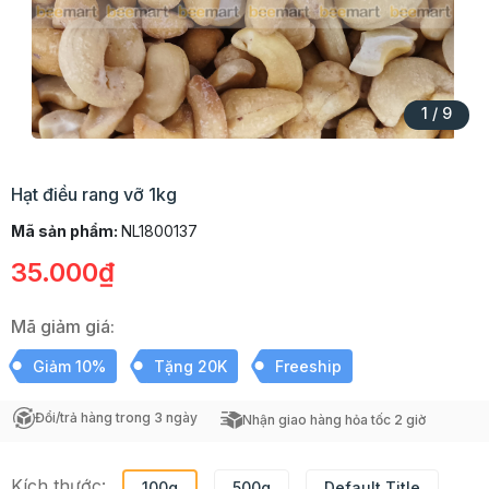
1
/
9
Hạt điều rang vỡ 1kg
Mã sản phẩm:
NL1800137
35.000₫
Mã giảm giá:
Giảm 10%
Tặng 20K
Freeship
Đổi/trả hàng trong 3 ngày
Nhận giao hàng hỏa tốc 2 giờ
Kích thước:
100g
500g
Default Title