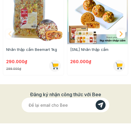
Thông tin chi tiết
Nhân thập cẩm Beemart 1kg
[SNL] Nhân thập cẩm
Trọng lượng: 1kg/100g/500g
Xuất xứ: Việt Nam
290.000₫
260.000₫
Được dùng để làm nhân bánh Trung thu thập
299.000₫
cẩm, dùng để ăn sẵn.
Bảo quản nơi thoáng mát, tránh ánh nắng trực tiếp
Đăng ký nhận công thức với Bee