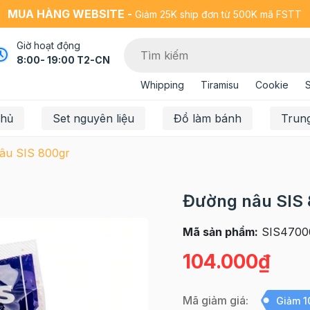
MUA HÀNG WEBSITE -
Giảm 25K ship đơn từ 500K mã FSTT
Giờ hoạt động
8:00- 19:00 T2-CN
Whipping
Tiramisu
Cookie
chủ
Set nguyên liệu
Đồ làm bánh
Trun
âu SIS 800gr
Đường nâu SIS
Mã sản phẩm:
SIS4700
104.000₫
Mã giảm giá:
Giảm 