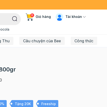
0
Tài khoản
Giỏ hàng
Socola
g Thu
Câu chuyện của Bee
Công thức
 800gr
0
10%
Tặng 20K
Freeship