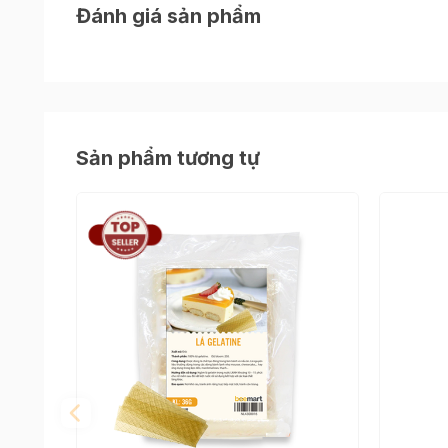
Đánh giá sản phẩm
Sản phẩm tương tự
Thông tin chi tiết
- Khối lượng: 800gr.
- Thương hiệu: SIS.
- Xuất xứ: Singapore
- Bảo quản: Nơi khô ráo, thoáng mát.
- Dùng cho nấu ăn, làm các món tráng miệng, l
- HSD: 24 tháng.