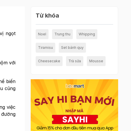
Từ khóa
vị ngọt
Noel
Trung thu
Whipping
Tiramisu
Set bánh quy
Cheesecake
Trà sữa
Mousse
uộm với
hế biến
âu cũng
ng việc
m đường