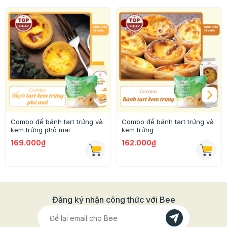
sống vào đế tart cookie, nướng ở nhiệt độ lửa trên 200
độ C, lửa dưới 210 độ C trong thời gian từ 18- 22phút.
Nếu là lò đối lưu thì nướng ở nhiệt độ 180 độ C trong
thời gian 15-20 phút.
Cách 2:
Săm lỗ đáy đế tart cookie trước khi nướng để
tránh tình trạng phồng đáy bánh. Nướng ở nhiệt độ lửa
trên 180 độ C, lửa dưới 150 độ C trong vòng 15 tới 18
phút tới khi thấy chín vàng đều thì ngưng. Trang trí đế
tart với các loại nhân tùy thích ( custart, kem, trái cây…)
Combo đế bánh tart trứng và
Combo đế bánh tart trứng và
kem trứng phô mai
kem trứng
Thông tin chi tiết của sản phẩm
169.000₫
162.000₫
Nhà sản xuất: Công Ty TNHH Tân Nhất Hương.
Màu sắc: màu vàng nhạt
Khối lượng tịnh: 630gr
Đăng ký nhận công thức với Bee
Mùi vị: mùi thơm béo ngậy của trứng