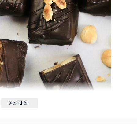
Xem thêm
i yêu thích bởi sự kết hợp hoàn hảo của hương vị soco
ổi bật của socola snicker khiến nó trở thành món ăn vặt t
 nhỏ.