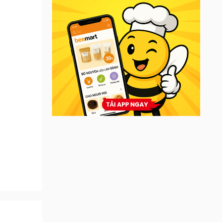
la, đậu
rứ danh