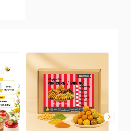
n nhiều
 mịn và
snicker