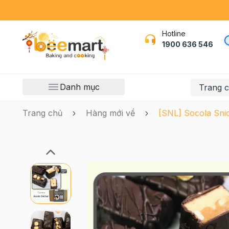
Hotline
1900 636 546
Danh mục
Trang 
Trang chủ
Hàng mới về
[SNL] Socola Sni