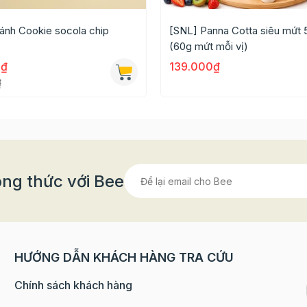
ánh Cookie socola chip
[SNL] Panna Cotta siêu mứt 5
(60g mứt mỗi vị)
0₫
139.000₫
₫
ng thức với Bee
HƯỚNG DẪN KHÁCH HÀNG TRA CỨU
30g - Đường kính 30g - Mật ngô 50g - Bột whipping crea
Chính sách khách hàng