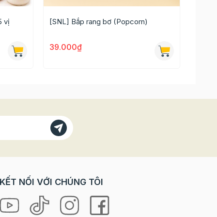
 vị
[SNL] Bắp rang bơ (Popcorn)
39.000₫
149.
189.0
KẾT NỐI VỚI CHÚNG TÔI
m 20g -