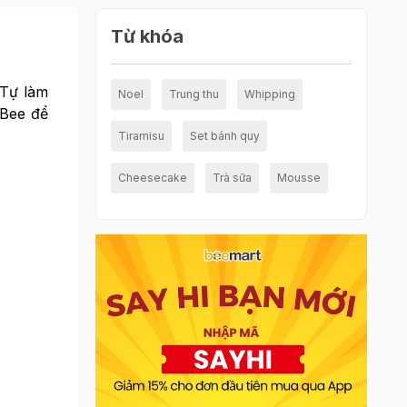
Từ khóa
 Tự làm
Noel
Trung thu
Whipping
Bee để
Tiramisu
Set bánh quy
Cheesecake
Trà sữa
Mousse