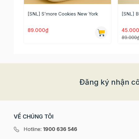
[SNL] S'more Cookies New York
[SNL] B
89.000₫
45.00
89.000
Đăng ký nhận cô
VỀ CHÚNG TÔI
Marshmallow 120g - Bơ 56g - Bơ đậu phộng mịn 
Đậu phộng 100g - Socola đen 300g
Hotline:
1900 636 546