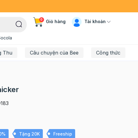
0
Tài khoản
Giỏ hàng
Socola
g Thu
Câu chuyện của Bee
Công thức
icker
183
10%
Tặng 20K
Freeship