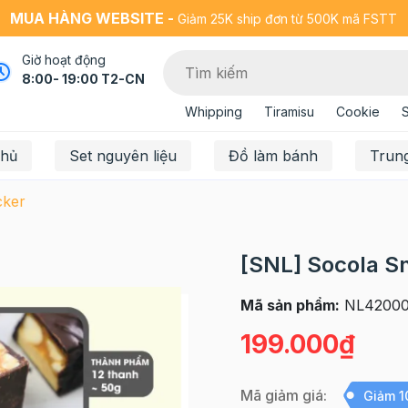
MUA HÀNG WEBSITE -
Giảm 25K ship đơn từ 500K mã FSTT
Giờ hoạt động
8:00- 19:00 T2-CN
Whipping
Tiramisu
Cookie
chủ
Set nguyên liệu
Đồ làm bánh
Trun
cker
[SNL] Socola Sn
Mã sản phẩm:
NL42000
199.000₫
Mã giảm giá:
Giảm 