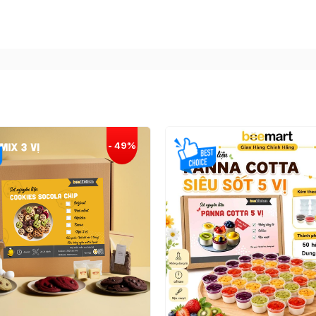
ồm socola đen, đậu phộng rang, caramel, bơ,... tuy nhiê
ớp nhân được giòn rụm? Làm sao để lớp phủ socola được
ch làm socola snicker đúng vị nhất bằng
combo socola 