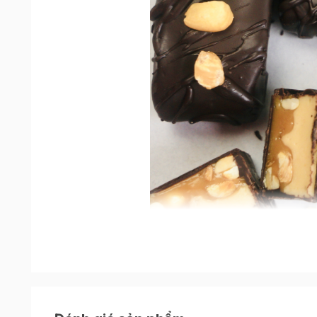
Socola snicker
là món ăn vặt được nhiều ngườ
phộng và caramel. Đây cũng chính là đặc điểm n
được nhiều người yêu thích, từ người lớn đến trẻ