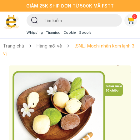
GIẢM 25K SHIP ĐƠN TỪ 500K MÃ FSTT
0
Whipping
Tiramisu
Cookie
Socola
Trang chủ
Hàng mới về
[SNL] Mochi nhân kem lạnh 3
vị