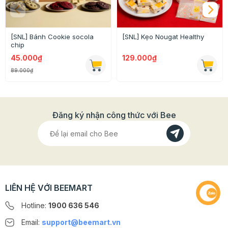
HƯỚNG DẪN CÁCH LÀM CHI TIẾT
giúp bạn làm thành
công món bánh quy hạt này ngay lần đầu tiên. Mua
combo cũng giúp bạn tiết kiệm được rất nhiêu chi phí
khi mua sắm các loại hạt nữa đấy nhé!
[SNL] Bánh Cookie socola
[SNL] Kẹo Nougat Healthy
chip
45.000₫
129.000₫
89.000₫
Đăng ký nhận công thức với Bee
LIÊN HỆ VỚI BEEMART
Hotline:
1900 636 546
Email:
support@beemart.vn