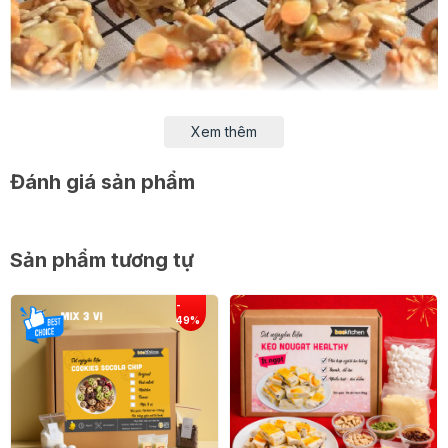
Xem thêm
Đánh giá sản phẩm
COMBO bao gồm:
Hạnh nhân lát 60g
Sản phẩm tương tự
Vừng đen 20g
Nho khô 40g
Hạt mix 200g bao gồm nhiều loại hạt khác nhau
Hạnh nhân bột 40g
Mật ong 40g
Dầu dừa 25g
Combo đã bao gồm
ĐẦY ĐỦ NGUYÊN LIỆU
cùng