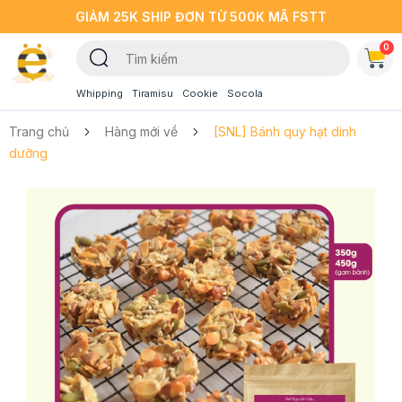
GIẢM 25K SHIP ĐƠN TỪ 500K MÃ FSTT
0
Whipping
Tiramisu
Cookie
Socola
Trang chủ
Hàng mới về
[SNL] Bánh quy hạt dinh
dưỡng