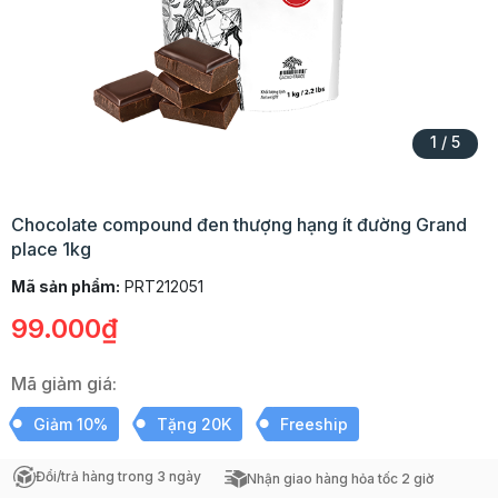
1
/
5
Chocolate compound đen thượng hạng ít đường Grand
place 1kg
Mã sản phẩm:
PRT212051
99.000₫
Mã giảm giá:
Giảm 10%
Tặng 20K
Freeship
Đổi/trả hàng trong 3 ngày
Nhận giao hàng hỏa tốc 2 giờ