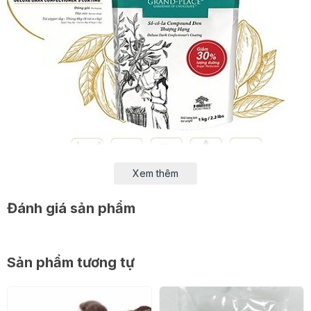
Xem thêm
Đánh giá sản phẩm
Grand-Place hy vọng với sản phẩm mới này sẽ có thể
đáp ứng được hai tiêu chí ngon miệng và giữ sức khoẻ
tốt mà người tiêu dùng mong đợi.
Sản phẩm tương tự
Hương vị độc đáo
Một chút vị đắng đặc trưng của cacao hòa quyện cùng