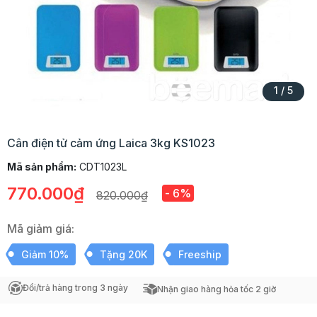
1
/
5
Cân điện tử cảm ứng Laica 3kg KS1023
Mã sản phẩm:
CDT1023L
770.000₫
- 6%
820.000₫
Mã giảm giá:
Giảm 10%
Tặng 20K
Freeship
Đổi/trả hàng trong 3 ngày
Nhận giao hàng hỏa tốc 2 giờ