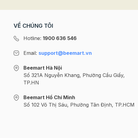
Hướng dẫn sử dụng bột sư tử
VỀ CHÚNG TÔI
Trộn bột sư tử vào bột làm bánh
Hotline:
1900 636 546
Bột sư tử thường được trộn vào chung với các n
chuối, bánh khoai chiên, bánh bông lan, bánh m
Email:
support@beemart.vn
thơm ngậy hơn hẳn đồng thời khiến cho mùi tanh
Beemart Hà Nội
Số 321A Nguyễn Khang, Phường Cầu Giấy,
TP.HN
Beemart Hồ Chí Minh
Số 102 Võ Thị Sáu, Phường Tân Định, TP.HCM