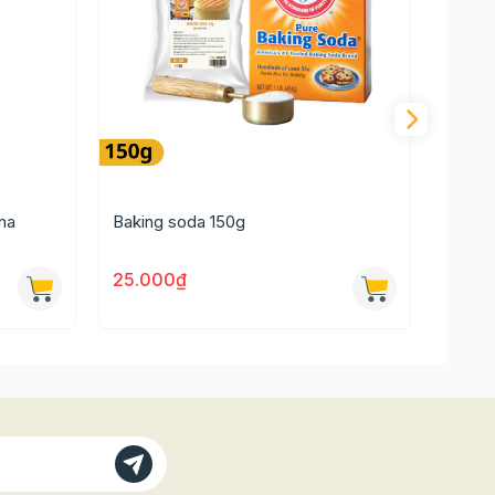
na
Baking soda 150g
Bakin
25.000₫
4.00