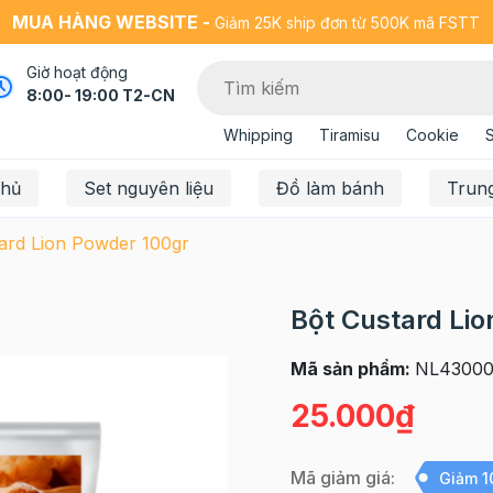
MUA HÀNG WEBSITE -
Giảm 25K ship đơn từ 500K mã FSTT
Giờ hoạt động
8:00- 19:00 T2-CN
Whipping
Tiramisu
Cookie
chủ
Set nguyên liệu
Đồ làm bánh
Trun
ard Lion Powder 100gr
Bột Custard Li
Mã sản phẩm:
NL4300
25.000₫
Mã giảm giá:
Giảm 