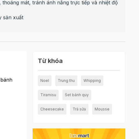
 thoáng mát, tránh ánh nắng trực tiếp và nhiệt độ
y sản xuất
Từ khóa
 bánh
Noel
Trung thu
Whipping
Tiramisu
Set bánh quy
Cheesecake
Trà sữa
Mousse