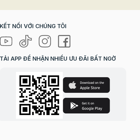
KẾT NỐI VỚI CHÚNG TÔI
h
ệt,
TẢI APP ĐỂ NHẬN NHIỀU ƯU ĐÃI BẤT NGỜ