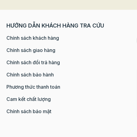
HƯỚNG DẪN KHÁCH HÀNG TRA CỨU
Chính sách khách hàng
guyên liệu để làm bột bánh của một số loại bánh như: bán
ì hoặc bánh trứng custard giúp món bánh có mùi vị đặc bi
Chính sách giao hàng
 của trứng nhẹ đi và dễ thưởng thức hơn rất nhiều.
Chính sách đổi trả hàng
Chính sách bảo hành
Phương thức thanh toán
Cam kết chất lượng
Chính sách bảo mật