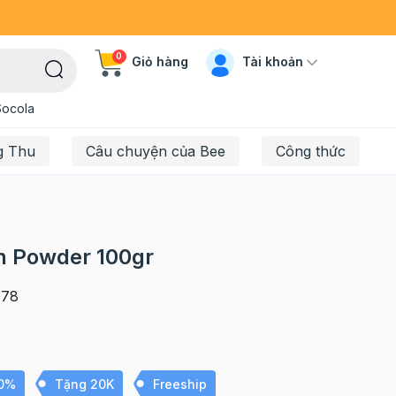
0
Tài khoản
Giỏ hàng
Socola
g Thu
Câu chuyện của Bee
Công thức
on Powder 100gr
078
10%
Tặng 20K
Freeship