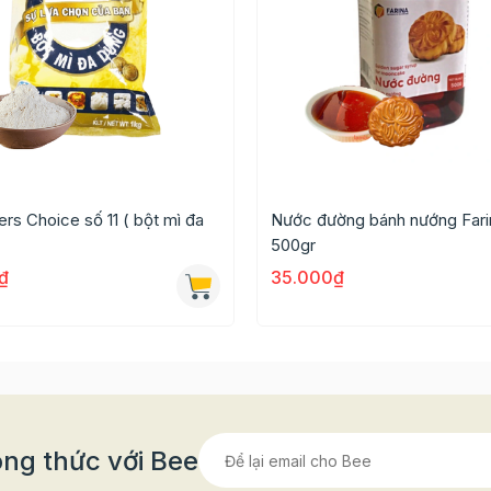
rs Choice số 11 ( bột mì đa
Nước đường bánh nướng Fari
500gr
₫
35.000₫
ng thức với Bee