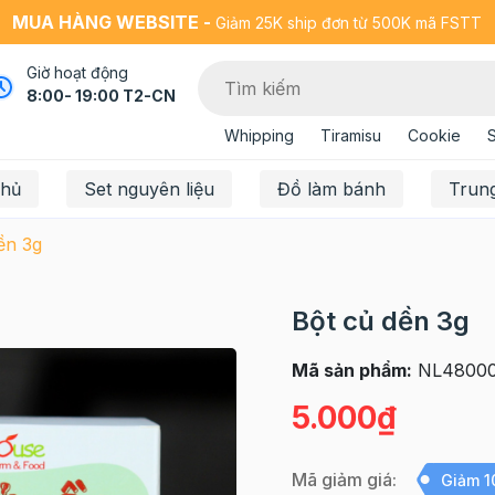
MUA HÀNG WEBSITE -
Giảm 25K ship đơn từ 500K mã FSTT
Giờ hoạt động
8:00- 19:00 T2-CN
Whipping
Tiramisu
Cookie
chủ
Set nguyên liệu
Đồ làm bánh
Trun
ền 3g
Bột củ dền 3g
Mã sản phẩm:
NL4800
5.000₫
Mã giảm giá:
Giảm 