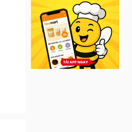
itamin
 2