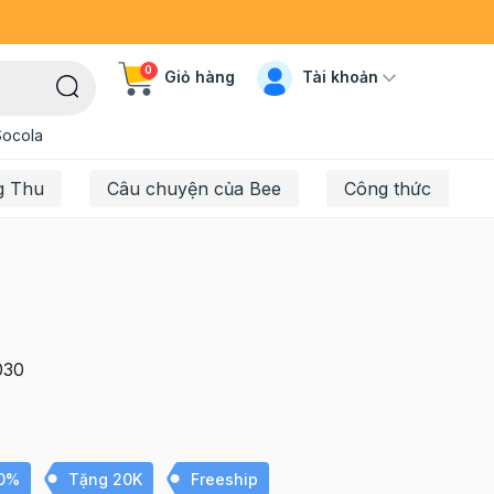
0
Tài khoản
Giỏ hàng
Socola
g Thu
Câu chuyện của Bee
Công thức
030
10%
Tặng 20K
Freeship