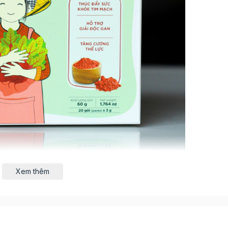
Xem thêm
được sấy bằng công nghệ sấy lạnh giúp giữ được tối đa v
á trị dinh dưỡng 1 muỗng bột củ dền (3gr) tương đương với