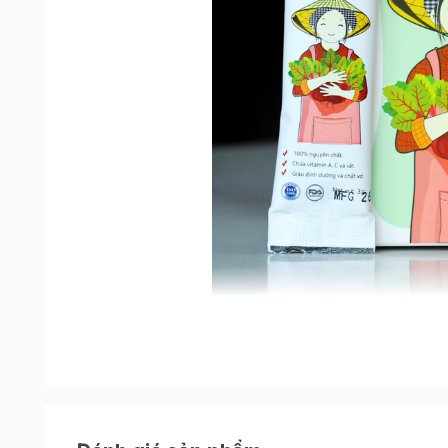
Đặc điểm sản phẩm
Bột củ dền 3g
được trồng theo hướng hữu cơ và 
và dinh dưỡng mà vẫn có hương vị thơm ngon. Gi
chén củ dền tươi (50gr).