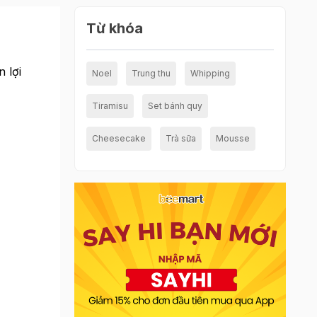
Từ khóa
 lợi
Noel
Trung thu
Whipping
Tiramisu
Set bánh quy
Cheesecake
Trà sữa
Mousse