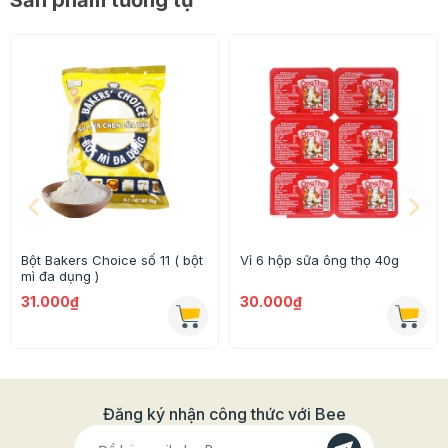
Sản phẩm tương tự
các dòng bơ khác trên thị trường.
- Sản phẩm giàu chất dinh dưỡng tốt cho cơ thể đặc
biệt là canxi và Omega 3, Omega 6
- Sản phẩm có hàm lượng chất béo cao lên đến 82%
với vị thơm ngon tự nhiên giúp những sản phẩm bạn
làm ra thơm ngon khó cưỡng có thể dùng để phết bánh
mỳ , làm bánh (bông lan, bánh mỳ…) và nấu ăn..
- Sản phẩm được đóng gói 200g phù hợp với việc sử
dụng cho gia đình.
Bột Bakers Choice số 11 ( bột
Vỉ 6 hộp sữa ông thọ 40g
mì đa dụng )
- Phù hợp với trẻ từ 1 tuổi trở lên
31.000₫
30.000₫
- Với những người không dung nạp đường lactose có
thể tập sử dụng với lượng tăng dần
Đăng ký nhận công thức với Bee