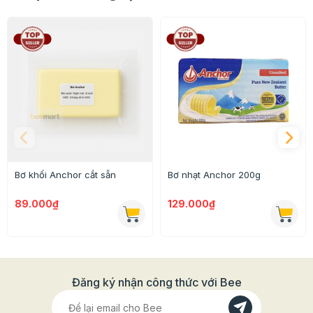
Thông tin chi tiết:
- Trọng lượng: 5kg
- Xuất xứ: New Zealand
Bơ khối Anchor cắt sẵn
Bơ nhạt Anchor 200g
- Công dụng: Bơ động vật, có độ béo ngậy, không
89.000₫
129.000₫
phẩm màu, không chất bảo quản, thích hợp nhất cho
làm bánh.
Đăng ký nhận công thức với Bee