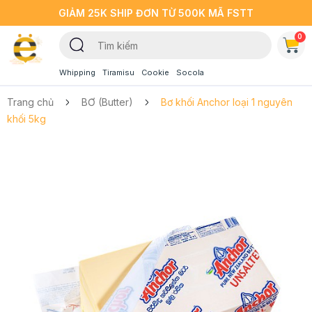
GIẢM 25K SHIP ĐƠN TỪ 500K MÃ FSTT
0
Whipping
Tiramisu
Cookie
Socola
Trang chủ
BƠ (Butter)
Bơ khối Anchor loại 1 nguyên
khối 5kg