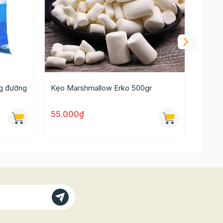
g đường
Kẹo Marshmallow Erko 500gr
Kẹo g
55.000₫
11.0