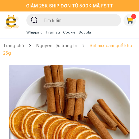
GIẢM 25K SHIP ĐƠN TỪ 500K MÃ FSTT
0
Whipping
Tiramisu
Cookie
Socola
Trang chủ
Nguyên liệu trang trí
Set mix cam quế khô
25g