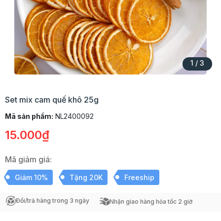
1
/
3
Set mix cam quế khô 25g
Mã sản phẩm:
NL2400092
15.000₫
Mã giảm giá:
Giảm 10%
Tặng 20K
Freeship
Đổi/trả hàng trong 3 ngày
Nhận giao hàng hỏa tốc 2 giờ