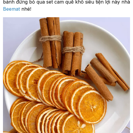
bánh đừng bỏ qua set cam quế khô siêu tiện lợi này nhà
Beemat
nhé!