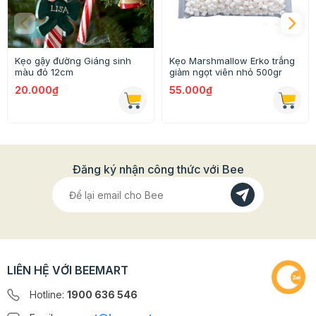
Kẹo gậy đường Giáng sinh
Kẹo Marshmallow Erko trắng
màu đỏ 12cm
giảm ngọt viên nhỏ 500gr
20.000₫
55.000₫
Đăng ký nhận công thức với Bee
Ngoài ra set cam quế khô còn được sử dụng làm đồ
trang trí Noel siêu hấp dẫn nữa đấy!
LIÊN HỆ VỚI BEEMART
>>> Tham khảo thêm
đồ trang trí Giáng Sinh
siêu HOT
tại Bee!
Hotline:
1900 636 546