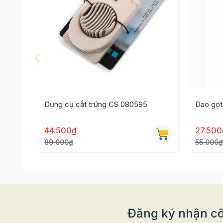
Dụng cụ cắt trứng CS 080595
Dao gọt
44.500₫
27.50
89.000₫
55.000₫
Đăng ký nhận cô