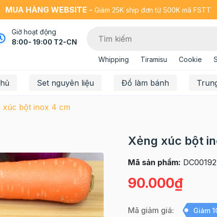
MUA HÀNG WEBSITE -
Giảm 25K ship đơn từ 500K mã FSTT
Giờ hoạt động
8:00- 19:00 T2-CN
Whipping
Tiramisu
Cookie
chủ
Set nguyên liệu
Đồ làm bánh
Trun
 xúc bột inox 4 cm
Xẻng xúc bột i
Mã sản phẩm:
DC00192
90.000₫
Mã giảm giá:
Giảm 