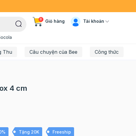
0
Tài khoản
Giỏ hàng
Socola
g Thu
Câu chuyện của Bee
Công thức
nox 4 cm
10%
Tặng 20K
Freeship