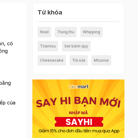
Từ khóa
Noel
Trung thu
Whipping
ặn, có
Tiramisu
Set bánh quy
công
Cheesecake
Trà sữa
Mousse
 bằng
bếp của