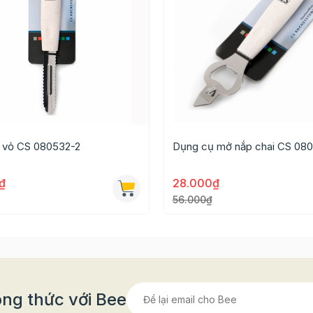
 vỏ CS 080532-2
Dụng cụ mở nắp chai CS 08
0₫
28.000₫
56.000₫
ng thức với Bee