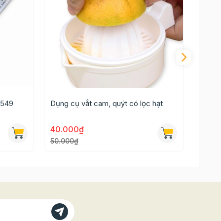
0549
Dụng cụ vắt cam, quýt có lọc hạt
Màng 
40.000₫
185.
50.000₫