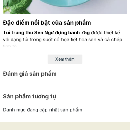
Đặc điểm nổi bật của sản phẩm
Túi trung thu Sen Ngư đựng bánh 75g
được thiết kế
với dạng túi trong suốt có họa tiết hoa sen và cá chép
tinh tế.
Túi có dạng hình chữ nhật, dùng để đựng các loại
Xem thêm
bánh trung thu nhỏ xinh có trọng lượng 75gr. Với chất
liệu là nilon dày, sản phẩm có khả năng bảo quản bánh
Đánh giá sản phẩm
trong khoảng thời gian dài.
Với số lượng 50 túi/ set có giá rẻ nên rất phù hợp cho
Sản phẩm tương tự
những bạn đang kinh doanh hay làm bánh đi biếu tặng
Danh mục đang cập nhật sản phẩm