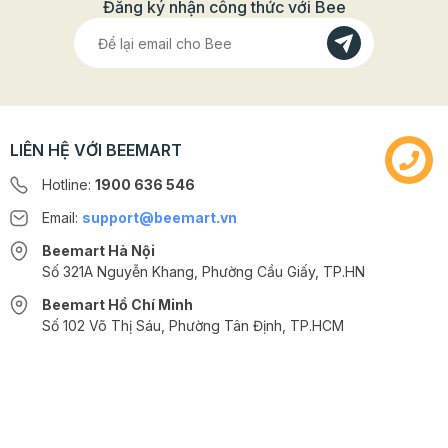
Đăng ký nhận công thức với Bee
LIÊN HỆ VỚI BEEMART
Hotline:
1900 636 546
Email:
support@beemart.vn
Beemart Hà Nội
Số 321A Nguyễn Khang, Phường Cầu Giấy, TP.HN
Beemart Hồ Chí Minh
Số 102 Võ Thị Sáu, Phường Tân Định, TP.HCM
@2024 CÔNG TY CỔ PHẦN BEEMART - GPĐKKD số: 0107285100 do Sở
Thông tin chi tiết
KH-ĐT TP.HN cấp ngày 10/08/2018 tại Hà Nội. | Cung cấp bởi
Sapo
- Số lượng: 50 chiếc/set