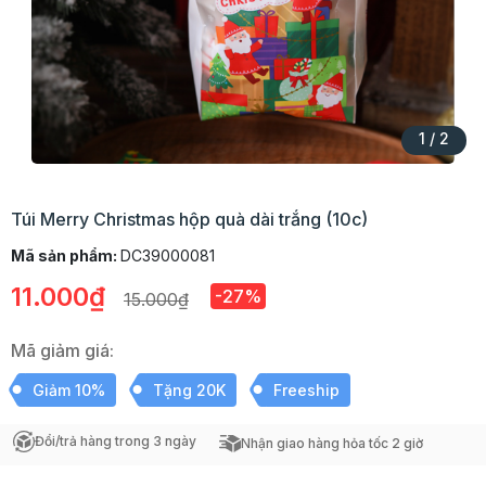
1
/
2
Túi Merry Christmas hộp quà dài trắng (10c)
Mã sản phẩm:
DC39000081
11.000₫
-27%
15.000₫
Mã giảm giá:
Giảm 10%
Tặng 20K
Freeship
Đổi/trả hàng trong 3 ngày
Nhận giao hàng hỏa tốc 2 giờ