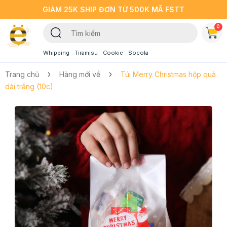
GIẢM 25K SHIP ĐƠN TỪ 500K MÃ FSTT
0
Whipping
Tiramisu
Cookie
Socola
Trang chủ
Hàng mới về
Túi Merry Christmas hộp quà
dài trắng (10c)